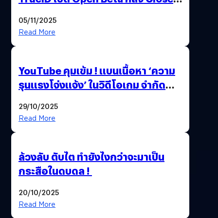
Beta Test ในงาน gamescom asia x
05/11/2025
Thailand Game Show 2025 ทะลุ 15
Read More
ล้านครั้ง
YouTube คุมเข้ม ! แบนเนื้อหา ‘ความ
รุนแรงโจ่งแจ้ง’ ในวิดีโอเกม จำกัด
อายุผู้ชมที่ต่ำกว่า 18 ปี
29/10/2025
Read More
ล้วงลับ ตับไต ทำยังไงกว่าจะมาเป็น
กระสือในดบดล !
20/10/2025
Read More