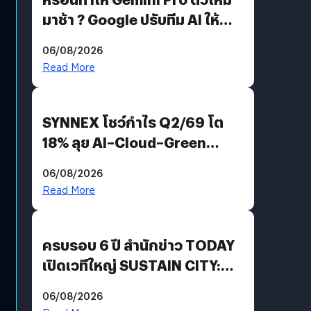
มาช้า ? Google ปรับทีม AI ให้
Demis Hassabis ลุยพัฒนา
06/08/2026
AGI
Read More
SYNNEX โชว์กำไร Q2/69 โต
18% ลุย AI–Cloud–Green
Energy สร้างฐาน Recurring
06/08/2026
Revenue เร่งเครื่อง New
Read More
Growth Engine พร้อมจ่าย
ปันผล 0.10 บาท/หุ้น
ครบรอบ 6 ปี สำนักข่าว TODAY
เปิดเวทีใหญ่ SUSTAIN CITY:
THE GREEN TRANSITION ถก
06/08/2026
แนวทางปรับตัวสู่เศรษฐกิจสี