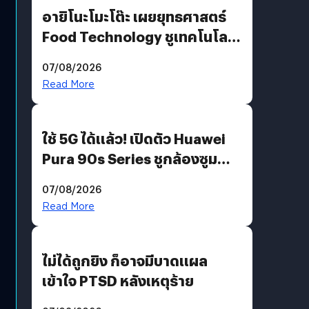
อายิโนะโมะโต๊ะ เผยยุทธศาสตร์
Food Technology ชูเทคโนโลยี
“AminoScience” เจาะอินไซต์ผู้
07/08/2026
บริโภคและ B2B
Read More
ใช้ 5G ได้แล้ว! เปิดตัว Huawei
Pura 90s Series ชูกล้องซูม
200 MP ในรุ่นท็อป
07/08/2026
Read More
ไม่ได้ถูกยิง ก็อาจมีบาดแผล
เข้าใจ PTSD หลังเหตุร้าย