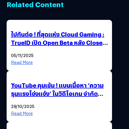
Related Content
ไปกันต่อ ! ที่สุดแห่ง Cloud Gaming :
TrueID เปิด Open Beta หลัง Close
Beta Test ในงาน gamescom asia x
05/11/2025
Thailand Game Show 2025 ทะลุ 15
Read More
ล้านครั้ง
YouTube คุมเข้ม ! แบนเนื้อหา ‘ความ
รุนแรงโจ่งแจ้ง’ ในวิดีโอเกม จำกัด
อายุผู้ชมที่ต่ำกว่า 18 ปี
29/10/2025
Read More