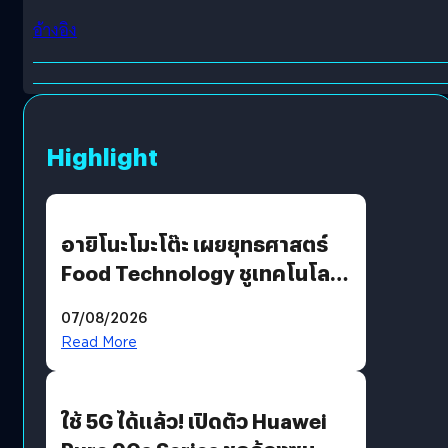
อ้างอิง
Highlight
อายิโนะโมะโต๊ะ เผยยุทธศาสตร์
Food Technology ชูเทคโนโลยี
“AminoScience” เจาะอินไซต์ผู้
07/08/2026
บริโภคและ B2B
Read More
ใช้ 5G ได้แล้ว! เปิดตัว Huawei