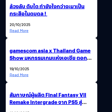
ล้วงลับ ตับไต ทำยังไงกว่าจะมาเป็น
กระสือในดบดล !
20/10/2025
Read More
gamescom asia x Thailand Game
Show มหกรรมเกมแห่งเอเชีย ตอกย้ำ
ไทยสู่ศูนย์กลางเกมภูมิภาค รมว.
19/10/2025
พาณิชย์ร่วมชูความสำเร็จ
Read More
สัมภาษณ์ผู้ผลิต Final Fantasy VII
Remake Intergrade จาก PS5 สู่
Nintendo Switch 2