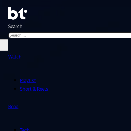
Search
Watch
Playlist
Short & Reels
Read
Tech