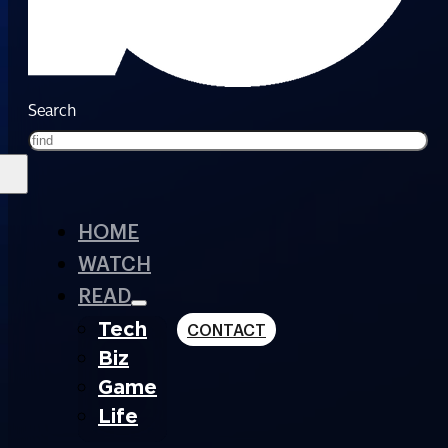
Search
HOME
WATCH
READ
Tech
CONTACT
Biz
Game
Life