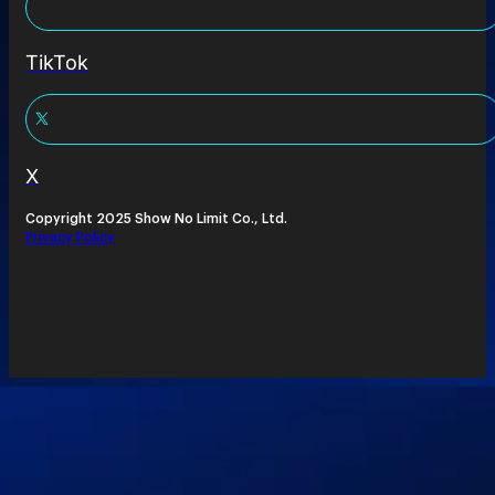
TikTok
X
Copyright 2025 Show No Limit Co., Ltd.
Privacy Policy