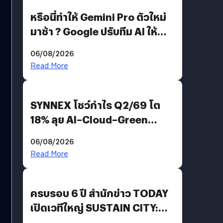
หรือนี่ทำให้ Gemini Pro ตัวใหม่
มาช้า ? Google ปรับทีม AI ให้
Demis Hassabis ลุยพัฒนา
06/08/2026
AGI
Read More
SYNNEX โชว์กำไร Q2/69 โต
18% ลุย AI–Cloud–Green
Energy สร้างฐาน Recurring
06/08/2026
Revenue เร่งเครื่อง New
Read More
Growth Engine พร้อมจ่าย
ปันผล 0.10 บาท/หุ้น
ครบรอบ 6 ปี สำนักข่าว TODAY
เปิดเวทีใหญ่ SUSTAIN CITY:
THE GREEN TRANSITION ถก