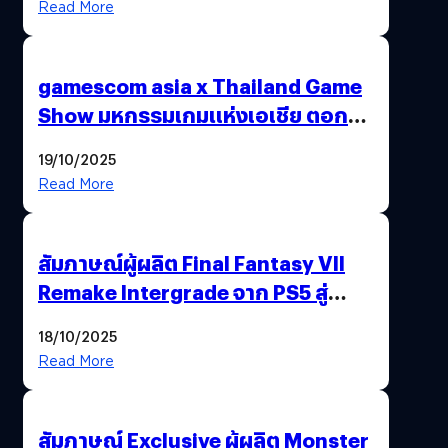
Read More
gamescom asia x Thailand Game
Show มหกรรมเกมแห่งเอเชีย ตอกย้ำ
ไทยสู่ศูนย์กลางเกมภูมิภาค รมว.
19/10/2025
พาณิชย์ร่วมชูความสำเร็จ
Read More
สัมภาษณ์ผู้ผลิต Final Fantasy VII
Remake Intergrade จาก PS5 สู่
Nintendo Switch 2
18/10/2025
Read More
สัมภาษณ์ Exclusive ผู้ผลิต Monster