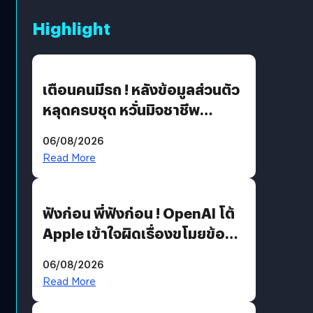
Highlight
เตือนคนมีรถ ! หลังข้อมูลส่วนตัว
หลุดครบชุด หวั่นมิจชาชีพ
สวมรอย ล่าสุดพบแล้วเกิดจาก
06/08/2026
รหัสผ่านหลุด ไม่ใช่แฮ็กเกอร์
Read More
ฟังก่อน พี่ฟังก่อน ! OpenAI โต้
Apple เข้าใจผิดเรื่องขโมยข้อมูล
อีกฝั่งไม่ตอบโต้ แต่ฟ้องต่อ
06/08/2026
Read More