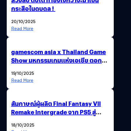
กระสือในดบดล !
20/10/2025
Read More
gamescom asia x Thailand Game
Show มหกรรมเกมแห่งเอเชีย ตอกย้ำ
ไทยสู่ศูนย์กลางเกมภูมิภาค รมว.
19/10/2025
พาณิชย์ร่วมชูความสำเร็จ
Read More
สัมภาษณ์ผู้ผลิต Final Fantasy VII
Remake Intergrade จาก PS5 สู่
Nintendo Switch 2
18/10/2025