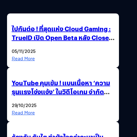
ไปกันต่อ ! ที่สุดแห่ง Cloud Gaming :
TrueID เปิด Open Beta หลัง Close
Beta Test ในงาน gamescom asia x
05/11/2025
Thailand Game Show 2025 ทะลุ 15
Read More
ล้านครั้ง
YouTube คุมเข้ม ! แบนเนื้อหา ‘ความ
รุนแรงโจ่งแจ้ง’ ในวิดีโอเกม จำกัด
อายุผู้ชมที่ต่ำกว่า 18 ปี
29/10/2025
Read More
ล้วงลับ ตับไต ทำยังไงกว่าจะมาเป็น