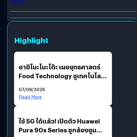
อ้างอิง
Highlight
อายิโนะโมะโต๊ะ เผยยุทธศาสตร์
Food Technology ชูเทคโนโลยี
“AminoScience” เจาะอินไซต์ผู้
07/08/2026
บริโภคและ B2B
Read More
ใช้ 5G ได้แล้ว! เปิดตัว Huawei
Pura 90s Series ชูกล้องซูม