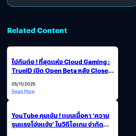
Related Content
ไปกันต่อ ! ที่สุดแห่ง Cloud Gaming :
TrueID เปิด Open Beta หลัง Close
Beta Test ในงาน gamescom asia x
05/11/2025
Thailand Game Show 2025 ทะลุ 15
Read More
ล้านครั้ง
YouTube คุมเข้ม ! แบนเนื้อหา ‘ความ
รุนแรงโจ่งแจ้ง’ ในวิดีโอเกม จำกัด
อายุผู้ชมที่ต่ำกว่า 18 ปี