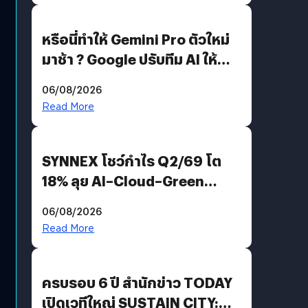
หรือนี่ทำให้ Gemini Pro ตัวใหม่
มาช้า ? Google ปรับทีม AI ให้
Demis Hassabis ลุยพัฒนา
06/08/2026
AGI
Read More
SYNNEX โชว์กำไร Q2/69 โต
18% ลุย AI–Cloud–Green
Energy สร้างฐาน Recurring
06/08/2026
Revenue เร่งเครื่อง New
Read More
Growth Engine พร้อมจ่าย
ปันผล 0.10 บาท/หุ้น
ครบรอบ 6 ปี สำนักข่าว TODAY
เปิดเวทีใหญ่ SUSTAIN CITY: