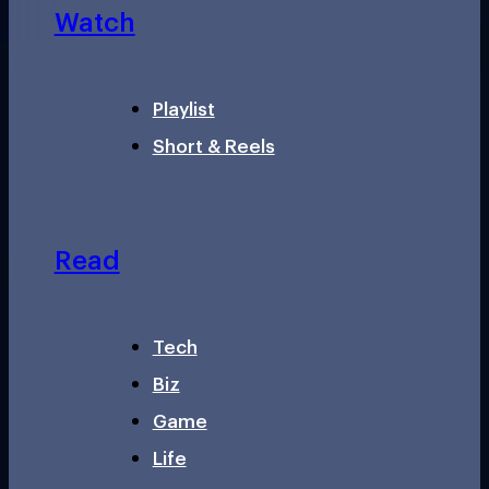
Watch
Playlist
Short & Reels
Read
Tech
Biz
Game
Life