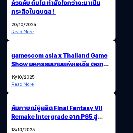
ล้วงลับ ตับไต ทำยังไงกว่าจะมาเป็น
กระสือในดบดล !
20/10/2025
Read More
gamescom asia x Thailand Game
Show มหกรรมเกมแห่งเอเชีย ตอกย้ำ
ไทยสู่ศูนย์กลางเกมภูมิภาค รมว.
19/10/2025
พาณิชย์ร่วมชูความสำเร็จ
Read More
สัมภาษณ์ผู้ผลิต Final Fantasy VII
Remake Intergrade จาก PS5 สู่
Nintendo Switch 2
18/10/2025