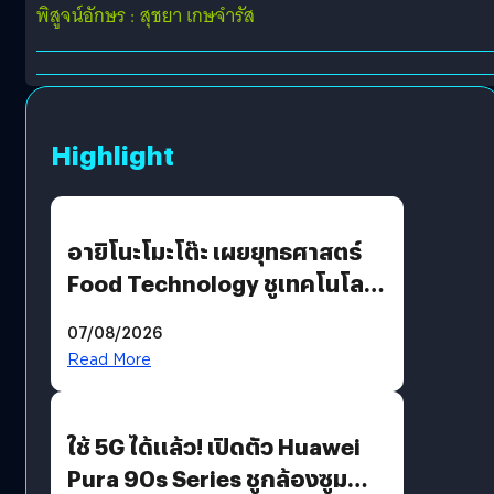
พิสูจน์อักษร : สุชยา เกษจำรัส
Highlight
อายิโนะโมะโต๊ะ เผยยุทธศาสตร์
Food Technology ชูเทคโนโลยี
“AminoScience” เจาะอินไซต์ผู้
07/08/2026
บริโภคและ B2B
Read More
ใช้ 5G ได้แล้ว! เปิดตัว Huawei
Pura 90s Series ชูกล้องซูม