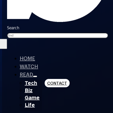
Search
HOME
WATCH
READ
Tech
CONTACT
Biz
Game
Life