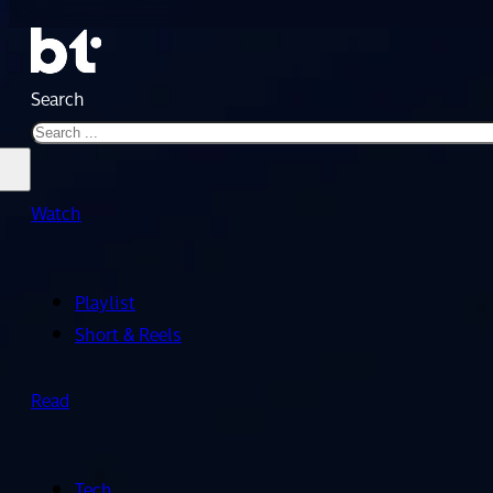
Search
Watch
Playlist
Short & Reels
Read
Tech