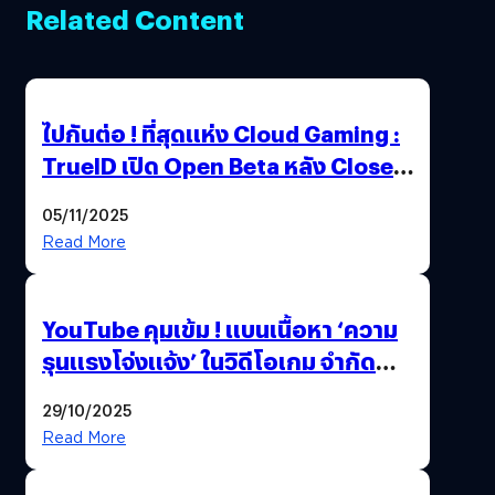
Related Content
ไปกันต่อ ! ที่สุดแห่ง Cloud Gaming :
TrueID เปิด Open Beta หลัง Close
Beta Test ในงาน gamescom asia x
05/11/2025
Thailand Game Show 2025 ทะลุ 15
Read More
ล้านครั้ง
YouTube คุมเข้ม ! แบนเนื้อหา ‘ความ
รุนแรงโจ่งแจ้ง’ ในวิดีโอเกม จำกัด
อายุผู้ชมที่ต่ำกว่า 18 ปี
29/10/2025
Read More