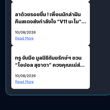
ลาด้วยรอยยิ้ม ! เพื่อนนักล่าฝัน
คืนสเตจส่งกำลังใจ “V11 นะโม”
ยุติฝันสัปดาห์ที่ 9 ท่ามกลางความ
10/08/2026
รักแน่นฮอลล์
Read More
ทรู จับมือ มูลนิธิถันยรักษ์ฯ ชวน
“โอปอล สุชาตา” ควงคุณแม่ส่ง
ต่อแคมเปญ “เต้าต้องตรวจ”
10/08/2026
เติมเต็มความหมายวันแม่ปีนี้
Read More