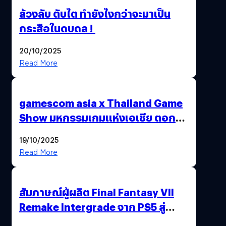
ล้วงลับ ตับไต ทำยังไงกว่าจะมาเป็น
กระสือในดบดล !
20/10/2025
Read More
gamescom asia x Thailand Game
Show มหกรรมเกมแห่งเอเชีย ตอกย้ำ
ไทยสู่ศูนย์กลางเกมภูมิภาค รมว.
19/10/2025
พาณิชย์ร่วมชูความสำเร็จ
Read More
สัมภาษณ์ผู้ผลิต Final Fantasy VII
Remake Intergrade จาก PS5 สู่
Nintendo Switch 2