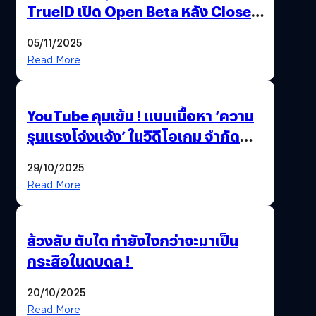
TrueID เปิด Open Beta หลัง Close
Beta Test ในงาน gamescom asia x
05/11/2025
Thailand Game Show 2025 ทะลุ 15
Read More
ล้านครั้ง
YouTube คุมเข้ม ! แบนเนื้อหา ‘ความ
รุนแรงโจ่งแจ้ง’ ในวิดีโอเกม จำกัด
อายุผู้ชมที่ต่ำกว่า 18 ปี
29/10/2025
Read More
ล้วงลับ ตับไต ทำยังไงกว่าจะมาเป็น
กระสือในดบดล !
20/10/2025
Read More