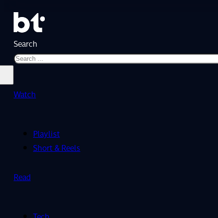
Search
Watch
Playlist
Short & Reels
Read
Tech