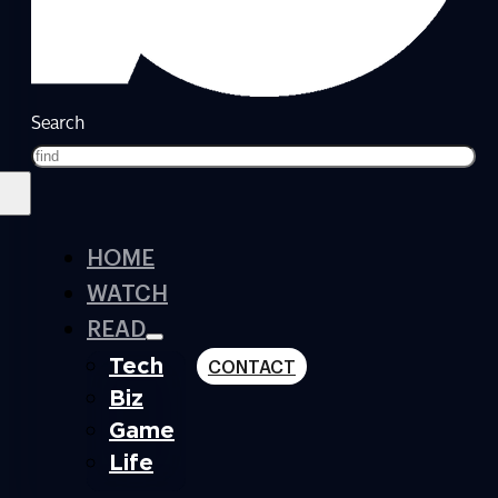
Search
HOME
WATCH
READ
Tech
CONTACT
Biz
Game
Life