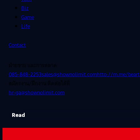
Biz
Game
Life
Contact
ฝ่ายขาย และการตลาด
085-848-2253
sales@shownolimit.com
http://m.me/beart
สมัครงาน/ฝึกงาน ติดต่อได้ที่
hr-ga@shownolimit.com
Read