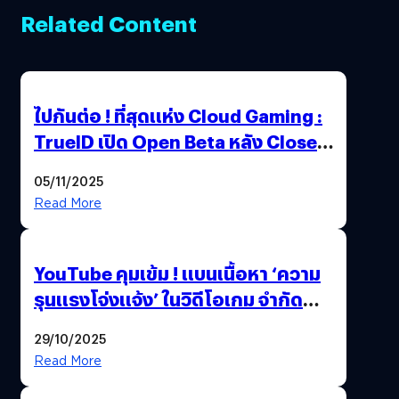
Related Content
ไปกันต่อ ! ที่สุดแห่ง Cloud Gaming :
TrueID เปิด Open Beta หลัง Close
Beta Test ในงาน gamescom asia x
05/11/2025
Thailand Game Show 2025 ทะลุ 15
Read More
ล้านครั้ง
YouTube คุมเข้ม ! แบนเนื้อหา ‘ความ
รุนแรงโจ่งแจ้ง’ ในวิดีโอเกม จำกัด
อายุผู้ชมที่ต่ำกว่า 18 ปี
29/10/2025
Read More