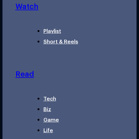
Watch
Playlist
Short & Reels
Read
Tech
Biz
Game
Life