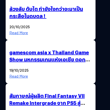
ล้วงลับ ตับไต ทำยังไงกว่าจะมาเป็น
กระสือในดบดล !
20/10/2025
Read More
gamescom asia x Thailand Game
Show มหกรรมเกมแห่งเอเชีย ตอกย้ำ
ไทยสู่ศูนย์กลางเกมภูมิภาค รมว.
19/10/2025
พาณิชย์ร่วมชูความสำเร็จ
Read More
สัมภาษณ์ผู้ผลิต Final Fantasy VII
Remake Intergrade จาก PS5 สู่
Nintendo Switch 2