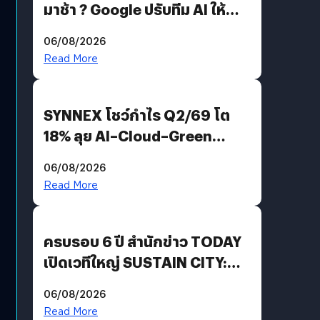
มาช้า ? Google ปรับทีม AI ให้
Demis Hassabis ลุยพัฒนา
06/08/2026
AGI
Read More
SYNNEX โชว์กำไร Q2/69 โต
18% ลุย AI–Cloud–Green
Energy สร้างฐาน Recurring
06/08/2026
Revenue เร่งเครื่อง New
Read More
Growth Engine พร้อมจ่าย
ปันผล 0.10 บาท/หุ้น
ครบรอบ 6 ปี สำนักข่าว TODAY
เปิดเวทีใหญ่ SUSTAIN CITY:
THE GREEN TRANSITION ถก
06/08/2026
แนวทางปรับตัวสู่เศรษฐกิจสี
Read More