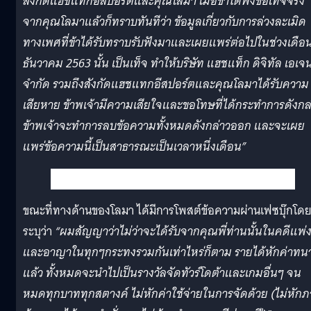
สังกัดแฮชแทกอีสปอร์ตและคุณโลมา เมื่อข้าได้ฟังข้อเท็จจริง
จากคุณโลมาแล้วก็ทราบทันทีว่า ข้อมูลเกี่ยวกับการล่วงละเมิด
ทางเพศที่ข้าได้รับทราบรับฟังมาและเผยแพร่ต่อไปในช่วงเดือ
ธันวาคม 2563 นั้น เป็นเท็จ ทำให้บริษัท แฮชแท็ก ดิจิทัล เอเจนซ
จำกัด รวมถึงสังกัดแฮชแทกอีสปอร์ตและคุณโลมาได้รับความ
เสียหาย ข้าพเจ้ามีความเสียใจและขอโทษที่ได้กระทำการดังกล
ข้าพเจ้าจะทำการลบข้อความทั้งหมดดังกล่าวออก และจะเผย
แพร่ข้อความนี้เป็นสาธารณะเป็นเวลาหนึ่งเดือน”
ขณะที่ทางด้านของโลมา ได้มีการโพสต์ข้อความผ่านเฟซบุ๊กโด
ระบุว่า
“ผมสัญญาว่าไม่ว่าจะได้รับจากคุณพี่ท่านนั้นในคดีแพ่
และอาญาในทุกๆกระทงรวมกันเท่าไหร่ก็ตาม รายได้หักค่าทน
แล้ว ทั้งหมดจะนำไปเป็นรางวัลจัดทัวร์โดต้าและเกมอื่นๆ จน
หมดทุกบาททุกสตางค์ ไม่หักค่าใช้จ่ายในการจัดด้วย (ไม่หักภ