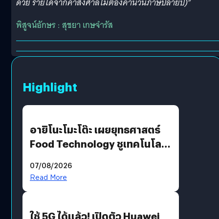
ด้วย รายได้จากคำสั่งศาลไม่ต้องคำนวนภาษีปลายปี)”
พิสูจน์อักษร : สุชยา เกษจำรัส
Highlight
อายิโนะโมะโต๊ะ เผยยุทธศาสตร์
Food Technology ชูเทคโนโลยี
“AminoScience” เจาะอินไซต์ผู้
07/08/2026
บริโภคและ B2B
Read More
ใช้ 5G ได้แล้ว! เปิดตัว Huawei