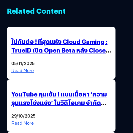
Related Content
ไปกันต่อ ! ที่สุดแห่ง Cloud Gaming :
TrueID เปิด Open Beta หลัง Close
Beta Test ในงาน gamescom asia x
05/11/2025
Thailand Game Show 2025 ทะลุ 15
Read More
ล้านครั้ง
YouTube คุมเข้ม ! แบนเนื้อหา ‘ความ
รุนแรงโจ่งแจ้ง’ ในวิดีโอเกม จำกัด
อายุผู้ชมที่ต่ำกว่า 18 ปี
29/10/2025
Read More