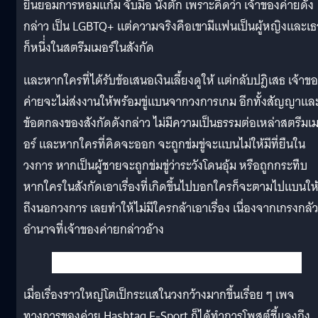
ยินยอมการหอมแก้ม จับมือ นั่งตัก เพราะคิดว่า เจ้าของค่ายดัง
กล่าว เป็น LGBTQ+ แต่ความจริงคือเขามีแฟนเป็นผู้หญิงและเ
ก็หนึ่่งในสตรีมเมอร์ในสังกัด
และหากใครที่ได้รับข้อเสนอเงินเลี้ยงดูให้ แต่กลับปฎิเสธ เจ้าข
ค่ายจะไม่ส่งงานให้พร้อมขู่แบนจากวงการเกม อีกทั้งสัญญาแล
ข้อตกลงของสังกัดดังกล่าว ไม่มีความเป็นธรรมต่อเหล่าสตรีมเ
อร์ และหากใครที่คิดจะออก จะถูกข่มขู่จะแบนไม่ให้มีที่ยืนใน
วงการ หากเป็นผู้ชายจะถูกข่มขู่ว่าระวังโดนอุ้ม หรือถูกกระทืบ
หากใครในสังกัดเอาเรื่องที่เกิดขึ้นไปบอกใครก็จะตามไปแบนให
ถึงนอกวงการ เลยทำให้ไม่มีใครกล้าเอาเรื่อง เนื่องจากเกรงกลัว
อำนาจที่เจ้าของค่ายกล่าวอ้าง
เมื่อเรื่องราวใหญ่โตเป็กระแสในวงกว้างมากขึ้นเรื่อย ๆ เพจ
ทางการของค่าย Hashtag E-Sport ก็ได้ทำการโพสต์ชี้แจงถึง