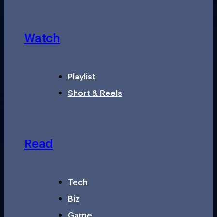
Watch
Playlist
Short & Reels
Read
Tech
Biz
Game