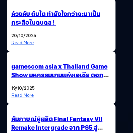
ล้วงลับ ตับไต ทำยังไงกว่าจะมาเป็น
กระสือในดบดล !
20/10/2025
Read More
gamescom asia x Thailand Game
Show มหกรรมเกมแห่งเอเชีย ตอกย้ำ
ไทยสู่ศูนย์กลางเกมภูมิภาค รมว.
19/10/2025
พาณิชย์ร่วมชูความสำเร็จ
Read More
สัมภาษณ์ผู้ผลิต Final Fantasy VII
Remake Intergrade จาก PS5 สู่