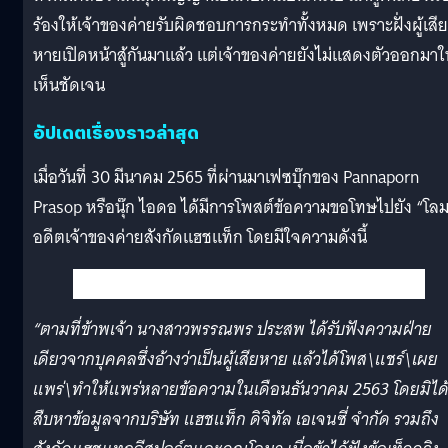
ร้องให้เจ้าของค่ายรับผิดชอบการกระทำทั้งหมด เพราะฝั่งผู้เสีย
หายเปิดหน้าสู้กันมาแล้ว แต่เจ้าของค่ายยังไม่แสดงตัวออกมาใ
เห็นชัดเจน
อัปเดตเรื่องราวล่าสุด
เมื่อวันที่ 30 มีนาคม 2565 ที่ผ่านมาเฟซบุ๊กของ Pannaporn
Prasop หรือนุ๊ก ไอดอ ได้มีการโพสต์ข้อความขอโทษไปยัง “โล
อดีตเจ้าของค่ายสังกัดแฮชแท็ก โดยมีใจความดังนี้
“ตามที่ข้าพเจ้า นางสาวพรรณพร ประสพ ได้รับฟังความฝ่าย
เดียวจากบุคคลซึ่งอ้างว่าเป็นผู้เสียหาย แล้วได้โพส\แชร์\เผย
แพร่\ทำให้แพร่หลายข้อความในเดือนธันวาคม 2563 โดยมิได
สืบหาข้อมูลจากบริษัท แฮชแท็ก ดิจิทัล เอเจนซี่ จำกัด รวมถึง