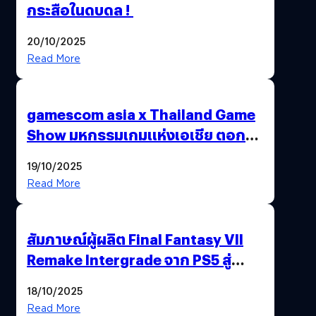
กระสือในดบดล !
20/10/2025
Read More
gamescom asia x Thailand Game
Show มหกรรมเกมแห่งเอเชีย ตอกย้ำ
ไทยสู่ศูนย์กลางเกมภูมิภาค รมว.
19/10/2025
พาณิชย์ร่วมชูความสำเร็จ
Read More
สัมภาษณ์ผู้ผลิต Final Fantasy VII
Remake Intergrade จาก PS5 สู่
Nintendo Switch 2
18/10/2025
Read More