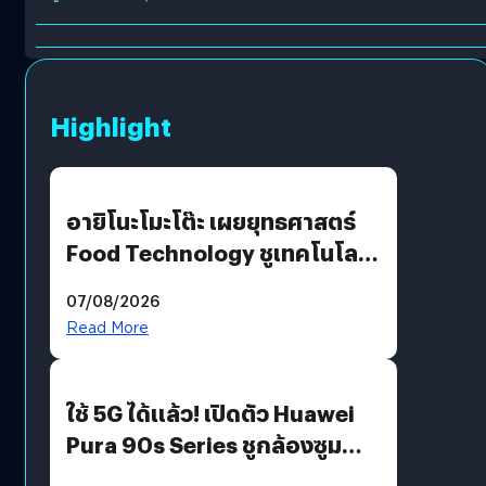
Highlight
อายิโนะโมะโต๊ะ เผยยุทธศาสตร์
Food Technology ชูเทคโนโลยี
“AminoScience” เจาะอินไซต์ผู้
07/08/2026
บริโภคและ B2B
Read More
ใช้ 5G ได้แล้ว! เปิดตัว Huawei
Pura 90s Series ชูกล้องซูม
200 MP ในรุ่นท็อป