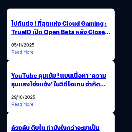
ไปกันต่อ ! ที่สุดแห่ง Cloud Gaming :
TrueID เปิด Open Beta หลัง Close
Beta Test ในงาน gamescom asia x
05/11/2025
Thailand Game Show 2025 ทะลุ 15
Read More
ล้านครั้ง
YouTube คุมเข้ม ! แบนเนื้อหา ‘ความ
รุนแรงโจ่งแจ้ง’ ในวิดีโอเกม จำกัด
อายุผู้ชมที่ต่ำกว่า 18 ปี
29/10/2025
Read More
ล้วงลับ ตับไต ทำยังไงกว่าจะมาเป็น