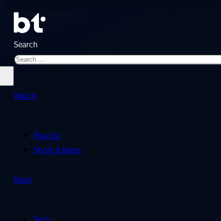
Search
Watch
Playlist
Short & Reels
Read
Tech