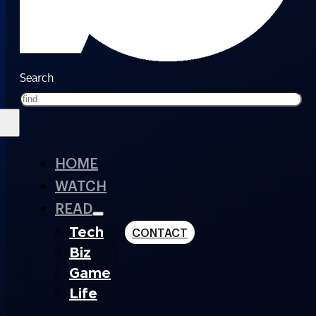
Search
HOME
WATCH
READ
Tech
CONTACT
Biz
Game
Life