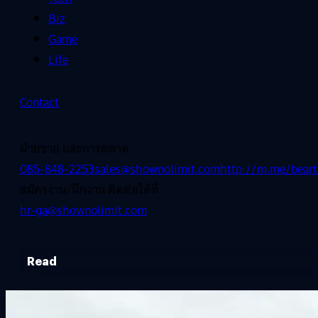
Biz
Game
Life
Contact
ฝ่ายขาย และการตลาด
085-848-2253
sales@shownolimit.com
http://m.me/beart
สมัครงาน/ฝึกงาน ติดต่อได้ที่
hr-ga@shownolimit.com
Read