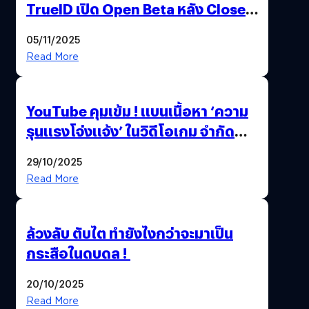
TrueID เปิด Open Beta หลัง Close
Beta Test ในงาน gamescom asia x
05/11/2025
Thailand Game Show 2025 ทะลุ 15
Read More
ล้านครั้ง
YouTube คุมเข้ม ! แบนเนื้อหา ‘ความ
รุนแรงโจ่งแจ้ง’ ในวิดีโอเกม จำกัด
อายุผู้ชมที่ต่ำกว่า 18 ปี
29/10/2025
Read More
ล้วงลับ ตับไต ทำยังไงกว่าจะมาเป็น
กระสือในดบดล !
20/10/2025
Read More