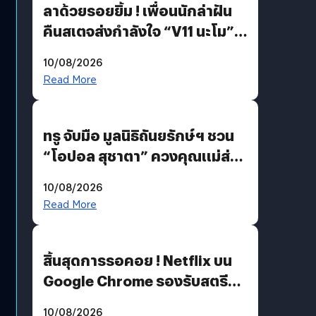
ลาด้วยรอยยิ้ม ! เพื่อนนักล่าฝัน
คืนสเตจส่งกำลังใจ “V11 นะโม”
ยุติฝันสัปดาห์ที่ 9 ท่ามกลางความ
10/08/2026
รักแน่นฮอลล์
Read More
ทรู จับมือ มูลนิธิถันยรักษ์ฯ ชวน
“โอปอล สุชาตา” ควงคุณแม่ส่ง
ต่อแคมเปญ “เต้าต้องตรวจ”
10/08/2026
เติมเต็มความหมายวันแม่ปีนี้
Read More
สิ้นสุดการรอคอย ! Netflix บน
Google Chrome รองรับสตรีม
คมชัดระดับ 4K แต่ต้องผ่าน
10/08/2026