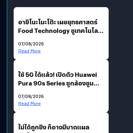
อายิโนะโมะโต๊ะ เผยยุทธศาสตร์
Food Technology ชูเทคโนโลยี
“AminoScience” เจาะอินไซต์ผู้
07/08/2026
บริโภคและ B2B
Read More
ใช้ 5G ได้แล้ว! เปิดตัว Huawei
Pura 90s Series ชูกล้องซูม
200 MP ในรุ่นท็อป
07/08/2026
Read More
ไม่ได้ถูกยิง ก็อาจมีบาดแผล