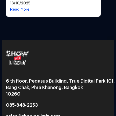
18/10/2025
สวยฉ่ำ !
Read More
6 th floor, Pegasus Building, True Digital Park 101,
Bang Chak, Phra Khanong, Bangkok
10260
085-848-2253
sales@shownolimit.com