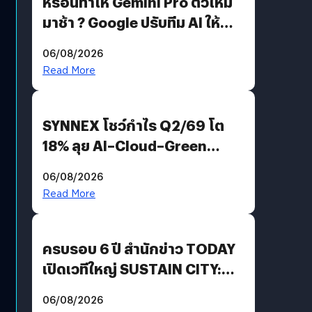
หรือนี่ทำให้ Gemini Pro ตัวใหม่
มาช้า ? Google ปรับทีม AI ให้
Demis Hassabis ลุยพัฒนา
06/08/2026
AGI
Read More
SYNNEX โชว์กำไร Q2/69 โต
18% ลุย AI–Cloud–Green
Energy สร้างฐาน Recurring
06/08/2026
Revenue เร่งเครื่อง New
Read More
Growth Engine พร้อมจ่าย
ปันผล 0.10 บาท/หุ้น
ครบรอบ 6 ปี สำนักข่าว TODAY
เปิดเวทีใหญ่ SUSTAIN CITY:
THE GREEN TRANSITION ถก
06/08/2026
แนวทางปรับตัวสู่เศรษฐกิจสี