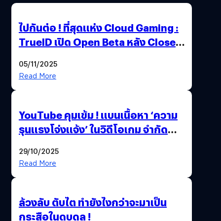
ไปกันต่อ ! ที่สุดแห่ง Cloud Gaming :
TrueID เปิด Open Beta หลัง Close
Beta Test ในงาน gamescom asia x
05/11/2025
Thailand Game Show 2025 ทะลุ 15
Read More
ล้านครั้ง
YouTube คุมเข้ม ! แบนเนื้อหา ‘ความ
รุนแรงโจ่งแจ้ง’ ในวิดีโอเกม จำกัด
อายุผู้ชมที่ต่ำกว่า 18 ปี
29/10/2025
Read More
ล้วงลับ ตับไต ทำยังไงกว่าจะมาเป็น
กระสือในดบดล !