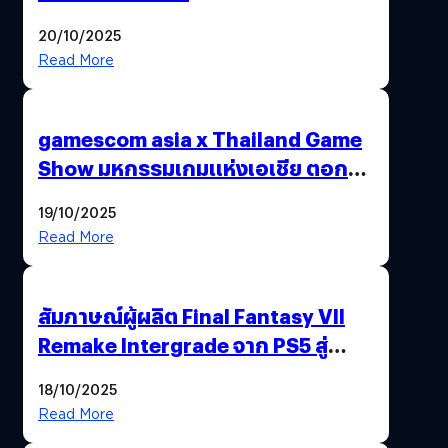
20/10/2025
Read More
gamescom asia x Thailand Game
Show มหกรรมเกมแห่งเอเชีย ตอกย้ำ
ไทยสู่ศูนย์กลางเกมภูมิภาค รมว.
19/10/2025
พาณิชย์ร่วมชูความสำเร็จ
Read More
สัมภาษณ์ผู้ผลิต Final Fantasy VII
Remake Intergrade จาก PS5 สู่
Nintendo Switch 2
18/10/2025
Read More