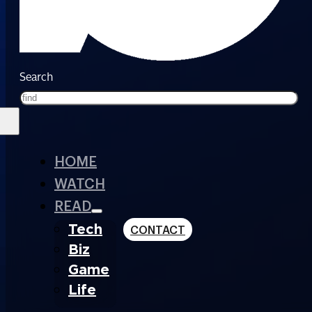
Search
HOME
WATCH
READ
Tech
CONTACT
Biz
Game
Life