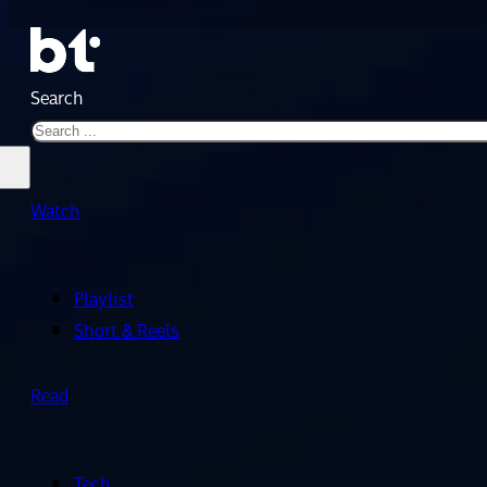
Search
Watch
Playlist
Short & Reels
Read
Tech