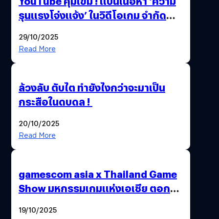
YouTube คุมเข้ม ! แบนเนื้อหา ‘ความ
รุนแรงโจ่งแจ้ง’ ในวิดีโอเกม จำกัด
อายุผู้ชมที่ต่ำกว่า 18 ปี
29/10/2025
Read More
ล้วงลับ ตับไต ทำยังไงกว่าจะมาเป็น
กระสือในดบดล !
20/10/2025
Read More
gamescom asia x Thailand Game
Show มหกรรมเกมแห่งเอเชีย ตอกย้ำ
ไทยสู่ศูนย์กลางเกมภูมิภาค รมว.
19/10/2025
พาณิชย์ร่วมชูความสำเร็จ