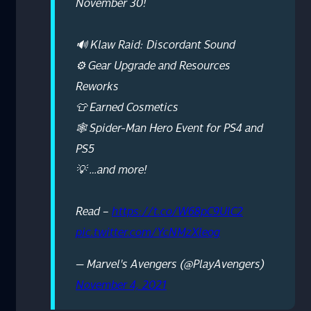
November 30!
🔊 Klaw Raid: Discordant Sound
⚙️ Gear Upgrade and Resources
Reworks
👕 Earned Cosmetics
🕸️ Spider-Man Hero Event for PS4 and
PS5
💡 …and more!
Read –
https://t.co/W68pC9UlC2
pic.twitter.com/YcNMzXleog
— Marvel's Avengers (@PlayAvengers)
November 4, 2021