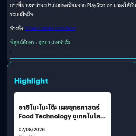
การที่ผ่านมาว่าจะนำเกมยอดนิยมจาก PlayStation มาลงให้กับ
ระบบมือถือ
อ้างอิง
Video Games Chronicle
พิสูจน์อักษร : สุชยา เกษจำรัส
Highlight
อายิโนะโมะโต๊ะ เผยยุทธศาสตร์
Food Technology ชูเทคโนโลยี
“AminoScience” เจาะอินไซต์ผู้
07/08/2026
บริโภคและ B2B