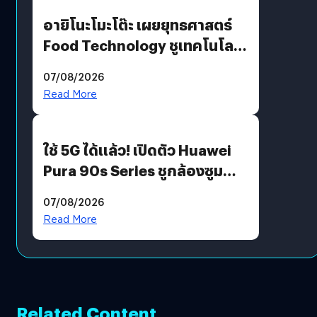
อายิโนะโมะโต๊ะ เผยยุทธศาสตร์
Food Technology ชูเทคโนโลยี
“AminoScience” เจาะอินไซต์ผู้
07/08/2026
บริโภคและ B2B
Read More
ใช้ 5G ได้แล้ว! เปิดตัว Huawei
Pura 90s Series ชูกล้องซูม
200 MP ในรุ่นท็อป
07/08/2026
Read More
Related Content