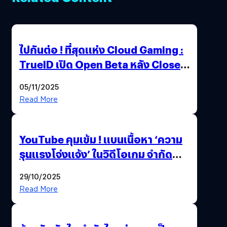
ไปกันต่อ ! ที่สุดแห่ง Cloud Gaming :
TrueID เปิด Open Beta หลัง Close
Beta Test ในงาน gamescom asia x
05/11/2025
Thailand Game Show 2025 ทะลุ 15
Read More
ล้านครั้ง
YouTube คุมเข้ม ! แบนเนื้อหา ‘ความ
รุนแรงโจ่งแจ้ง’ ในวิดีโอเกม จำกัด
อายุผู้ชมที่ต่ำกว่า 18 ปี
29/10/2025
Read More