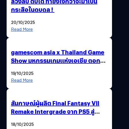
ล้วงลับ ตับไต ทำยังไงกว่าจะมาเป็น
กระสือในดบดล !
20/10/2025
Read More
gamescom asia x Thailand Game
Show มหกรรมเกมแห่งเอเชีย ตอกย้ำ
ไทยสู่ศูนย์กลางเกมภูมิภาค รมว.
19/10/2025
พาณิชย์ร่วมชูความสำเร็จ
Read More
สัมภาษณ์ผู้ผลิต Final Fantasy VII
Remake Intergrade จาก PS5 สู่
Nintendo Switch 2
18/10/2025