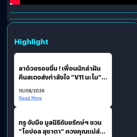
Highlight
ลาด้วยรอยยิ้ม ! เพื่อนนักล่าฝัน
คืนสเตจส่งกำลังใจ “V11 นะโม”
ยุติฝันสัปดาห์ที่ 9 ท่ามกลางความ
10/08/2026
รักแน่นฮอลล์
Read More
ทรู จับมือ มูลนิธิถันยรักษ์ฯ ชวน
“โอปอล สุชาตา” ควงคุณแม่ส่ง