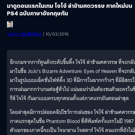
มาดูตอนแรกในเกม โจโจ้ ล่าข้ามศตวรรษ ภาคใหม่บน
PS4 ฉบับภาษาอังกฤษกัน
วงศกร ปฐมชัยวัฒน์
| 10/03/2016
อีกเกมจากการ์ตูนดังระดับขึ้นหิ้ง โจโจ้ ล่าข้ามศตวรรษ ที่จะกลั
มาในชื่อ JoJo’s Bizarre Adventure: Eyes of Heaven ที่จะกลั
มาในรูปแบบแอ็คชั่นไฟท์ติ้ง 3D ที่มีการในฉากกว้างๆ ที่มีอิสระ
การเล่นมากกว่าเกมต่อสู้ทั่วไป แน่นอนว่ามันต้องขนตัวละครในซ
รีส์ โจโจ้ กันมาแบบครบทุกตอนตั้งแต่ภาคแรกยันตอนล่าสุด
โดยล่าสุดมีการปล่อยคลิปโชว์การเล่นของ โจโจ้ ล่าข้ามศตวรร
ภาคแรกสุดในชื่อ Phantom Blood ที่ตีพิมพ์ครั้งแรกในปี 1987
ตัวเอกของภาคนี้จะเป็น โจนาธาน โจสตาร์ โจโจ้ คนแรกที่ยังไม่ม