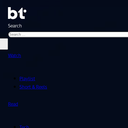
Search
Watch
Playlist
Short & Reels
Read
Tech