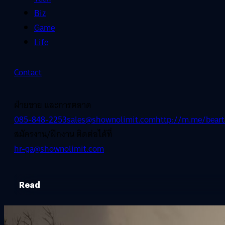
Biz
Game
Life
Contact
ฝ่ายขาย และการตลาด
085-848-2253
sales@shownolimit.com
http://m.me/beart
สมัครงาน/ฝึกงาน ติดต่อได้ที่
hr-ga@shownolimit.com
Read