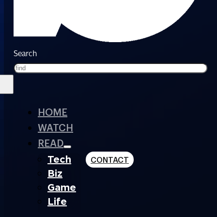
Search
HOME
WATCH
READ
Tech
CONTACT
Biz
Game
Life