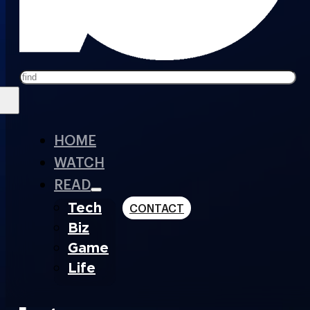
Search
HOME
WATCH
READ
Tech
CONTACT
Biz
Game
Life