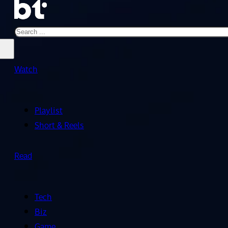
Search
Watch
Playlist
Short & Reels
Read
Tech
Biz
Game