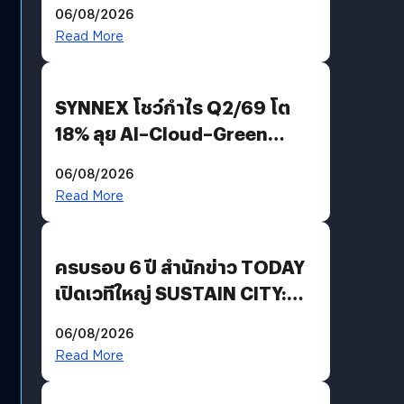
06/08/2026
AGI
Read More
SYNNEX โชว์กำไร Q2/69 โต
18% ลุย AI–Cloud–Green
Energy สร้างฐาน Recurring
06/08/2026
Revenue เร่งเครื่อง New
Read More
Growth Engine พร้อมจ่าย
ปันผล 0.10 บาท/หุ้น
ครบรอบ 6 ปี สำนักข่าว TODAY
เปิดเวทีใหญ่ SUSTAIN CITY:
THE GREEN TRANSITION ถก
06/08/2026
แนวทางปรับตัวสู่เศรษฐกิจสี
Read More
เขียวอย่างยั่งยืน