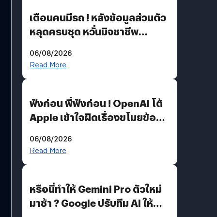
เตือนคนมีรถ ! หลังข้อมูลส่วนตัว
หลุดครบชุด หวั่นมิจชาชีพ
สวมรอย ล่าสุดพบแล้วเกิดจาก
06/08/2026
รหัสผ่านหลุด ไม่ใช่แฮ็กเกอร์
Read More
ฟังก่อน พี่ฟังก่อน ! OpenAI โต้
Apple เข้าใจผิดเรื่องขโมยข้อมูล
อีกฝั่งไม่ตอบโต้ แต่ฟ้องต่อ
06/08/2026
Read More
หรือนี่ทำให้ Gemini Pro ตัวใหม่
มาช้า ? Google ปรับทีม AI ให้
Demis Hassabis ลุยพัฒนา