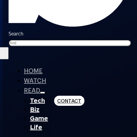
Search
HOME
WATCH
READ
Tech
CONTACT
Biz
Game
Life