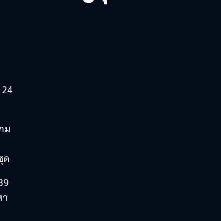
 24
เกม
ชุด
339
หา