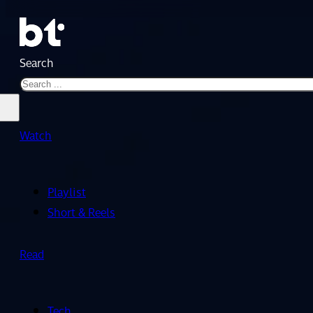
Search
Watch
Playlist
Short & Reels
Read
Tech