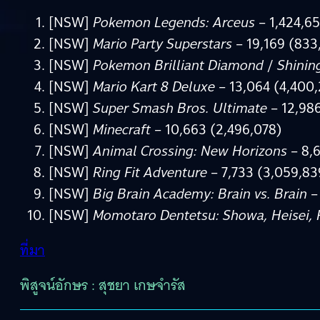
[NSW]
Pokemon Legends: Arceus
– 1,424,65
[NSW]
Mario Party Superstars
– 19,169 (833
[NSW]
Pokemon Brilliant Diamond
/
Shinin
[NSW]
Mario Kart 8 Deluxe
– 13,064 (4,400
[NSW]
Super Smash Bros. Ultimate
– 12,986
[NSW]
Minecraft
– 10,663 (2,496,078)
[NSW]
Animal Crossing: New Horizons
– 8,6
[NSW]
Ring Fit Adventure
– 7,733 (3,059,83
[NSW]
Big Brain Academy: Brain vs. Brain
– 
[NSW]
Momotaro Dentetsu: Showa, Heisei, 
ที่มา
พิสูจน์อักษร : สุชยา เกษจำรัส