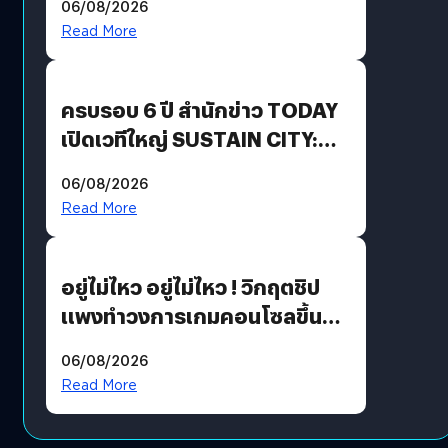
06/08/2026
Revenue เร่งเครื่อง New
Read More
Growth Engine พร้อมจ่าย
ปันผล 0.10 บาท/หุ้น
ครบรอบ 6 ปี สำนักข่าว TODAY
เปิดเวทีใหญ่ SUSTAIN CITY:
THE GREEN TRANSITION ถก
06/08/2026
แนวทางปรับตัวสู่เศรษฐกิจสี
Read More
เขียวอย่างยั่งยืน
อยู่ไม่ไหว อยู่ไม่ไหว ! วิกฤตชิป
แพงทำวงการเกมคอนโซลขึ้น
ราคายับ แบบนี้เกมเมอร์อยู่ยังไง
06/08/2026
?
Read More