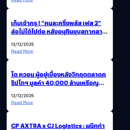
เก็บเข้ากรุ ! “คนละครึ่งพลัส เฟส 2”
ส่อไม่ได้ไปต่อ หลังอนุทินยุบสภากลาย
เป็น “รัฐบาลรักษาการ” สรุปอีกครั้ง
12/12/2025
15 ธ.ค. นี้
Read More
โด ควอน ผู้อยู่เบื้องหลังวิกฤตตลาดค
ริปโทฯ มูลค่า 40,000 ล้านเหรียญ
สหรัฐฯ ถูกตัดสินจำคุก 15 ปี
12/12/2025
Read More
CP AXTRA x CJ Logistics : ผนึกกำ