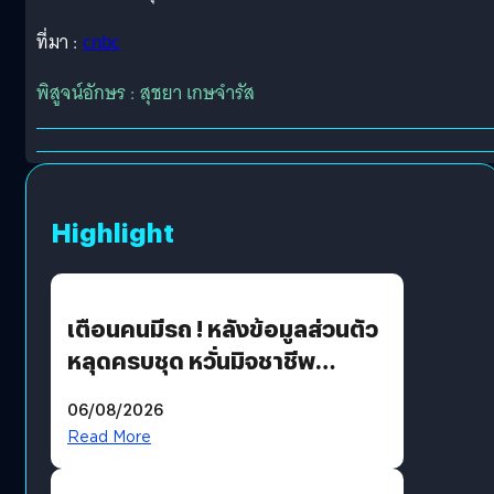
ที่มา :
cnbc
พิสูจน์อักษร : สุชยา เกษจำรัส
Highlight
เตือนคนมีรถ ! หลังข้อมูลส่วนตัว
หลุดครบชุด หวั่นมิจชาชีพ
สวมรอย ล่าสุดพบแล้วเกิดจาก
06/08/2026
รหัสผ่านหลุด ไม่ใช่แฮ็กเกอร์
Read More