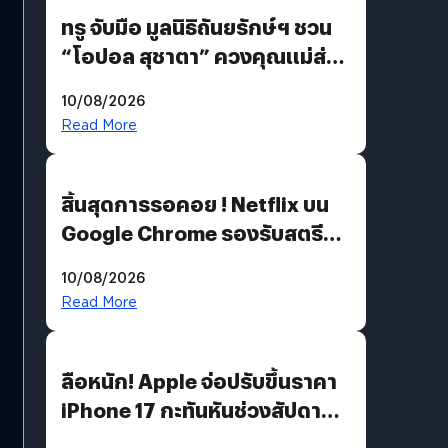
ทรู จับมือ มูลนิธิถันยรักษ์ฯ ชวน
“โอปอล สุชาตา” ควงคุณแม่ส่ง
ต่อแคมเปญ “เต้าต้องตรวจ”
10/08/2026
เติมเต็มความหมายวันแม่ปีนี้
Read More
สิ้นสุดการรอคอย ! Netflix บน
Google Chrome รองรับสตรีม
คมชัดระดับ 4K แต่ต้องผ่าน
10/08/2026
เงื่อนไขที่กำหนด
Read More
ลือหนัก! Apple จ่อปรับขึ้นราคา
iPhone 17 กะทันหันช่วงสัปดาห์ที่
10 สิงหาคมนี้