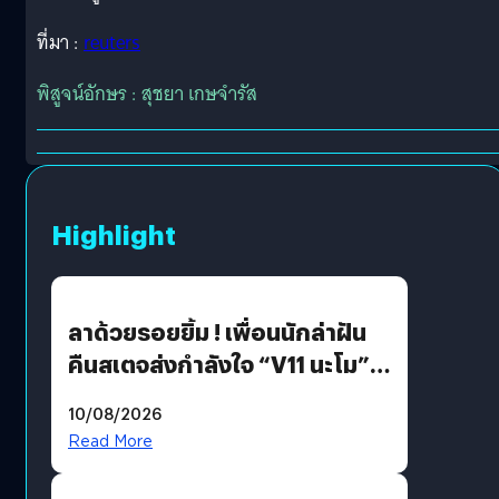
ที่มา :
reuters
พิสูจน์อักษร : สุชยา เกษจำรัส
Highlight
ลาด้วยรอยยิ้ม ! เพื่อนนักล่าฝัน
คืนสเตจส่งกำลังใจ “V11 นะโม”
ยุติฝันสัปดาห์ที่ 9 ท่ามกลางความ
10/08/2026
รักแน่นฮอลล์
Read More