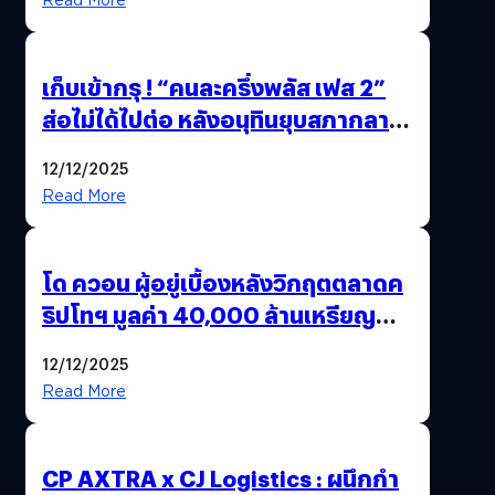
เก็บเข้ากรุ ! “คนละครึ่งพลัส เฟส 2”
ส่อไม่ได้ไปต่อ หลังอนุทินยุบสภากลาย
เป็น “รัฐบาลรักษาการ” สรุปอีกครั้ง
12/12/2025
15 ธ.ค. นี้
Read More
โด ควอน ผู้อยู่เบื้องหลังวิกฤตตลาดค
ริปโทฯ มูลค่า 40,000 ล้านเหรียญ
สหรัฐฯ ถูกตัดสินจำคุก 15 ปี
12/12/2025
Read More
CP AXTRA x CJ Logistics : ผนึกกำ