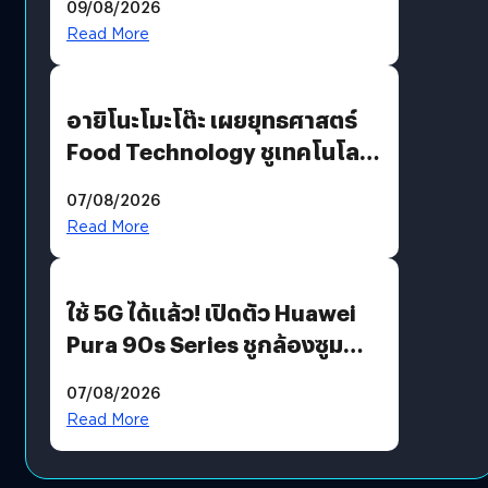
09/08/2026
Read More
อายิโนะโมะโต๊ะ เผยยุทธศาสตร์
Food Technology ชูเทคโนโลยี
“AminoScience” เจาะอินไซต์ผู้
07/08/2026
บริโภคและ B2B
Read More
ใช้ 5G ได้แล้ว! เปิดตัว Huawei
Pura 90s Series ชูกล้องซูม
200 MP ในรุ่นท็อป
07/08/2026
Read More