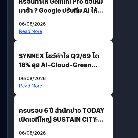
หรือนี่ทำให้ Gemini Pro ตัวใหม่
มาช้า ? Google ปรับทีม AI ให้
Demis Hassabis ลุยพัฒนา
06/08/2026
AGI
Read More
SYNNEX โชว์กำไร Q2/69 โต
18% ลุย AI–Cloud–Green
Energy สร้างฐาน Recurring
06/08/2026
Revenue เร่งเครื่อง New
Read More
Growth Engine พร้อมจ่าย
ปันผล 0.10 บาท/หุ้น
ครบรอบ 6 ปี สำนักข่าว TODAY
เปิดเวทีใหญ่ SUSTAIN CITY:
THE GREEN TRANSITION ถก
06/08/2026
แนวทางปรับตัวสู่เศรษฐกิจสี