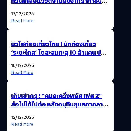
ทั่วโลกส่อแววดิ่ง เนื่องจากราคาชิป
พุ่งสูง
17/12/2025
Read More
นิวไฮท่องเที่ยวไทย ! นักท่องเที่ยว
‘ระยะไกล’ โตสะสมทะลุ 10 ล้านคน ปลุก
เศรษฐกิจคึกคัก คาดปี 69 พุ่งกว่า
16/12/2025
11.66 ล้านคน
Read More
เก็บเข้ากรุ ! “คนละครึ่งพลัส เฟส 2”
ส่อไม่ได้ไปต่อ หลังอนุทินยุบสภากลาย
เป็น “รัฐบาลรักษาการ” สรุปอีกครั้ง
12/12/2025
15 ธ.ค. นี้
Read More