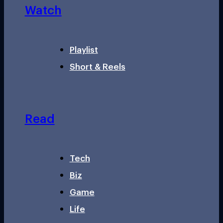
Watch
Playlist
Short & Reels
Read
Tech
Biz
Game
Life