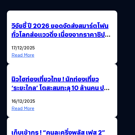
วิจัยชี้ ปี 2026 ยอดจัดส่งสมาร์ตโฟน
ทั่วโลกส่อแววดิ่ง เนื่องจากราคาชิป
พุ่งสูง
17/12/2025
Read More
นิวไฮท่องเที่ยวไทย ! นักท่องเที่ยว
‘ระยะไกล’ โตสะสมทะลุ 10 ล้านคน ปลุก
เศรษฐกิจคึกคัก คาดปี 69 พุ่งกว่า
16/12/2025
11.66 ล้านคน
Read More
เก็บเข้ากรุ ! “คนละครึ่งพลัส เฟส 2”