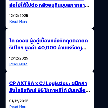
ส่อไม่ได้ไปต่อ หลังอนุทินยุบสภากลาย
เป็น “รัฐบาลรักษาการ” สรุปอีกครั้ง
12/12/2025
15 ธ.ค. นี้
Read More
โด ควอน ผู้อยู่เบื้องหลังวิกฤตตลาดค
ริปโทฯ มูลค่า 40,000 ล้านเหรียญ
สหรัฐฯ ถูกตัดสินจำคุก 15 ปี
12/12/2025
Read More
CP AXTRA x CJ Logistics : ผนึกกำ
ลังโลจิสติกส์ 95 ปีเกาหลีใต้ ขับเคลื่อน
อีคอมเมิร์ซไทย
01/12/2025
Read More