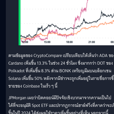
ตามข้อมูลของ CryptoCompare เปรียบเทียบให้เห็นว่า ADA ขอ
Cardano เพิ่มขึ้น 13.3% ในช่วง 24 ชั่วโมง ซึ่งมากกว่า DOT ของ
Polkadot ที่เพิ่มขึ้น 8.3% ส่วน BONK เหรียญมีมบนบล็อกเชน
Solana เพิ่มขึ้น 50% หลังจากมีข่าวจะถูกเพิ่มอยู่ในรายชื่อการซื
ขายของ Coinbase ในเร็ว ๆ นี้
JPMorgan เผยว่าบิตคอยน์มีปัจจัยเชิงบวกมาจากความเป็นไป
ได้ที่จะอนุมัติ Spot ETF และปรากฏการณ์ฮาล์ฟวิ่งที่คาดว่าจะเ
ขึ้นในปี 2024 ได้ส่งผลให้ราคาเพิ่มขึ้นอย่างที่เห็น นอกจากนี้