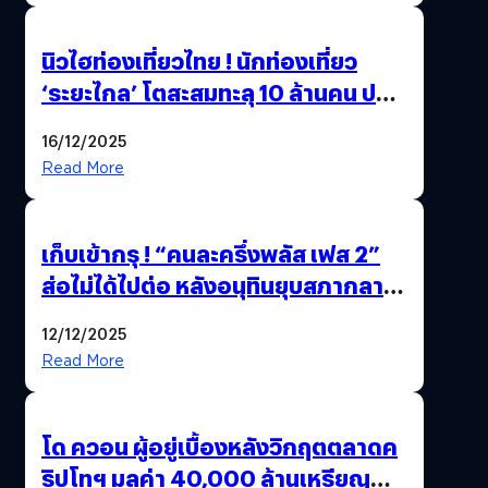
นิวไฮท่องเที่ยวไทย ! นักท่องเที่ยว
‘ระยะไกล’ โตสะสมทะลุ 10 ล้านคน ปลุก
เศรษฐกิจคึกคัก คาดปี 69 พุ่งกว่า
16/12/2025
11.66 ล้านคน
Read More
เก็บเข้ากรุ ! “คนละครึ่งพลัส เฟส 2”
ส่อไม่ได้ไปต่อ หลังอนุทินยุบสภากลาย
เป็น “รัฐบาลรักษาการ” สรุปอีกครั้ง
12/12/2025
15 ธ.ค. นี้
Read More
โด ควอน ผู้อยู่เบื้องหลังวิกฤตตลาดค
ริปโทฯ มูลค่า 40,000 ล้านเหรียญ