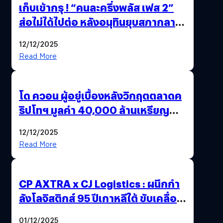
เก็บเข้ากรุ ! “คนละครึ่งพลัส เฟส 2”
ส่อไม่ได้ไปต่อ หลังอนุทินยุบสภากลาย
เป็น “รัฐบาลรักษาการ” สรุปอีกครั้ง
12/12/2025
15 ธ.ค. นี้
Read More
โด ควอน ผู้อยู่เบื้องหลังวิกฤตตลาดค
ริปโทฯ มูลค่า 40,000 ล้านเหรียญ
สหรัฐฯ ถูกตัดสินจำคุก 15 ปี
12/12/2025
Read More
CP AXTRA x CJ Logistics : ผนึกกำ
ลังโลจิสติกส์ 95 ปีเกาหลีใต้ ขับเคลื่อน
อีคอมเมิร์ซไทย
01/12/2025