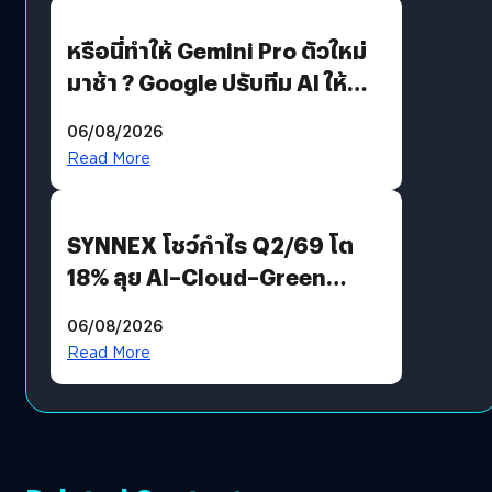
หรือนี่ทำให้ Gemini Pro ตัวใหม่
มาช้า ? Google ปรับทีม AI ให้
Demis Hassabis ลุยพัฒนา
06/08/2026
AGI
Read More
SYNNEX โชว์กำไร Q2/69 โต
18% ลุย AI–Cloud–Green
Energy สร้างฐาน Recurring
06/08/2026
Revenue เร่งเครื่อง New
Read More
Growth Engine พร้อมจ่าย
ปันผล 0.10 บาท/หุ้น