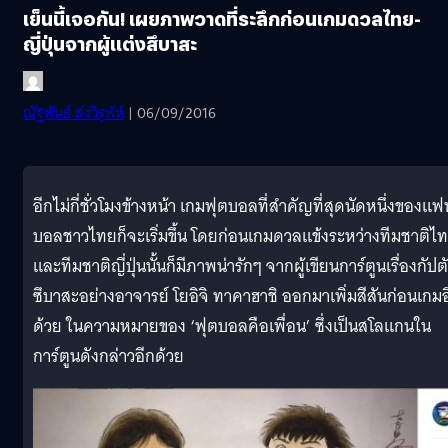
เย็นนี้เจอกัน! เผยภาพวาดที่ระลึกก่อนเกมดวลไทย-
ญี่ปุ่นจากผู้แต่งสึบาสะ
ณัฐพันธ์ ส่งวิรุฬห์
| 06/09/2016
อีกไม่กี่ชั่วโมงข้างหน้า เกมฟุตบอลที่สำคัญที่สุดนัดหนึ่งของแฟ
บอลชาวไทยก็จะเริ่มขึ้น โดยก่อนเกมดวลแข้งระหว่างทีมชาติไ
และทีมชาติญี่ปุ่นนั้นก็มีภาพน่ารักๆ จากผู้เขียนการ์ตูนเรื่องกัปต
ซึบาสะอย่างอาจารย์ โยอิจิ ทาคาฮาชิ ออกมาเพิ่มสีสันก่อนเกมอ
ด้วย ในความหมายของ ‘ฟุตบอลคือเพื่อน’ ซึ่งเป็นสโลแกนใน
การ์ตูนดังกล่าวอีกด้วย