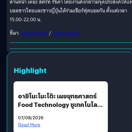
ลานหน้า เดอะ สตรีท รัชดา โดยงานดังกล่าวมีจุดประสงค์ให้แ
บอลชาวไทยและชาวญี่ปุ่นได้ร่วมเชียร์ฟุตบอลกัน ตั้งแต่เวลา
15.00-22.00 น.
ที่มา:
goalthailand
/
changsuekIG
Highlight
อายิโนะโมะโต๊ะ เผยยุทธศาสตร์
Food Technology ชูเทคโนโลยี
“AminoScience” เจาะอินไซต์ผู้
07/08/2026
บริโภคและ B2B
Read More