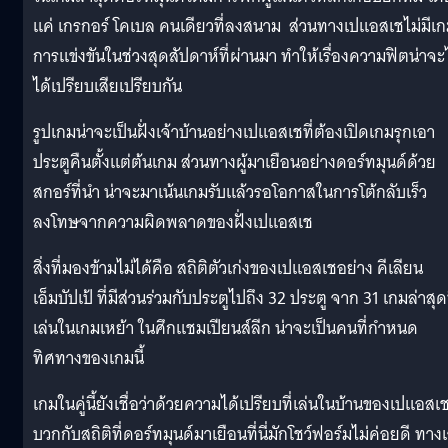
แค่ เกรกอร์ โคเบล คนเดียวที่ลงสนาม ส่วนทางเปแอสเชไม่มีเ
การแข่งขันในช่วงสุดสัปดาห์ที่ผ่านมา ทำให้เรื่องความฟิตน่าจะ
ได้เปรียบเสียเปรียบกัน
รูปเกมน่าจะเป็นฝั่งเจ้าบ้านอย่างเปแอสเชที่ต้องเปิดเกมรุกเอา
ประตูคืนตั้งแต่ต้นเกม ส่วนทางผู้มาเยือนอย่างดอร์ทมุนด์ด้วย
สกอร์ที่นำ น่าจะมาเน้นเกมรับแล้วรอโอกาสในการโต้กลับเร็ว
ลงโทษจากความผิดพลาดของฝั่งเปแอสเช
สิ่งที่มองข้ามไม่ได้คือ สถิติตัวเก่งของเปแอสเชอย่าง คีเลียน
เอ็มบัปเป้ ที่มีส่วนร่วมกับประตูไปถึง 32 ประตู จาก 31 เกมล่าสุดท
เล่นในเกมเหย้า ในศึกแชมเปียนส์ลีก น่าจะเป็นคนที่กำหนด
ทิศทางของเกมนี้
เกมในคู่นี้ยังเชื่อว่าด้วยความได้เปรียบที่เล่นในบ้านของเปแอสเ
บวกกับสถิติที่ดอร์ทมุนด์มาเยือนที่นี่มักโชว์ฟอร์มไม่ค่อยดี ทางเ