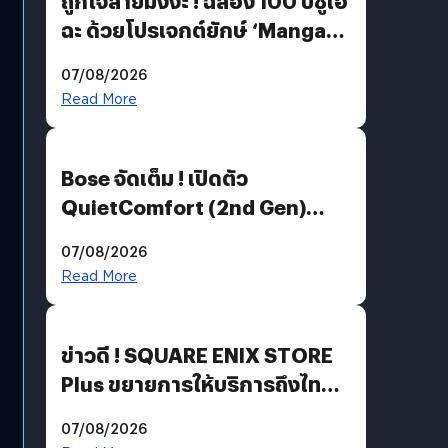
ถูกใจสายมังงะ ! ฉลอง 100 ปีชูเอ
ฉะ ด้วยโปรเจกต์ยักษ์ ‘Manga
Million’ เปิดให้อ่านฟรี 1 ล้านหน้า
07/08/2026
มีภาษาไทยด้วย
Read More
Bose จัดเต็ม ! เปิดตัว
QuietComfort (2nd Gen)
ฟีเจอร์ใหม่เพียบ แต่ราคาเดิม
07/08/2026
Read More
ข่าวดี ! SQUARE ENIX STORE
Plus ขยายการให้บริการถึงไทย
แล้ว ซื้อสินค้าลิขสิทธิ์แท้ได้
07/08/2026
โดยตรง