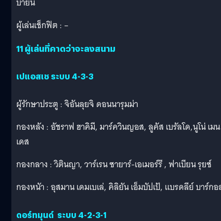
บายนี
ผู้เล่นเช็กฟิต : –
11 ผู้เล่นที่คาดว่าจะลงสนาม
เปแอสเช ระบบ 4-3-3
ผู้รักษาประตู : จิอันลุยจิ ดอนนารุมม่า
กองหลัง : อัชราฟ ฮาคิมี, มาร์ควินญอส, ลูคัส เบรัลโด,นูโน่ เมน
เดส
กองกลาง : วิตินญา, วาร์เรน ซายาร์-เอเมอร์รี , ฟาเบียน รุยซ์
กองหนัา : อุสมาน เดมเบเล่, คิลิยัน เอ็มบัปเป้, แบรดลีย์ บาร์ก
ดอร์ทมุนด์ ระบบ 4-2-3-1