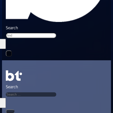
Search
Search