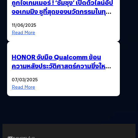
ถูกใจเกมเมอร์ ! ‘ซัมซุง’ เปิดตัวไลน์อัป
จอเกมมิง ชูที่สุดของนวัตกรรมในทุก
ด้าน พร้อมรุกหนักบุกตลาดเกมเต็มสูบ
11/06/2025
Read More
HONOR จับมือ Qualcomm ย้อน
ความหลังประวัติศาสตร์ความยิ่งใหญ่
115 ปี ‘แมนเชสเตอร์ ยูไนเต็ด’
07/03/2025
Read More