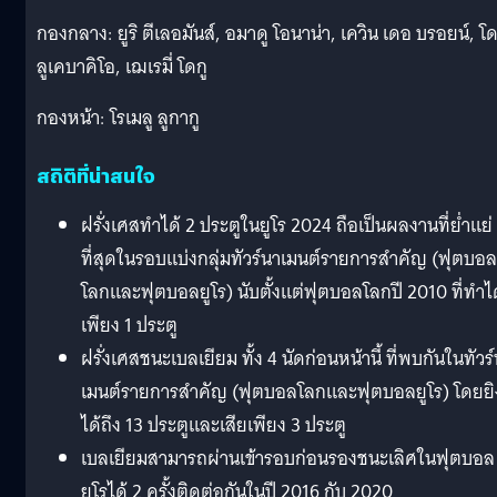
กองกลาง: ยูริ ตีเลอมันส์, อมาดู โอนาน่า, เควิน เดอ บรอยน์, โดด
ลูเคบาคิโอ, เฌเรมี่ โดกู
กองหน้า: โรเมลู ลูกากู
สถิติที่น่าสนใจ
ฝรั่งเศสทำได้ 2 ประตูในยูโร 2024 ถือเป็นผลงานที่ย่ำแย่
ที่สุดในรอบแบ่งกลุ่มทัวร์นาเมนต์รายการสำคัญ (ฟุตบอล
โลกและฟุตบอลยูโร) นับตั้งแต่ฟุตบอลโลกปี 2010 ที่ทำได
เพียง 1 ประตู
ฝรั่งเศสชนะเบลเยียม ทั้ง 4 นัดก่อนหน้านี้ ที่พบกันในทัวร
เมนต์รายการสำคัญ (ฟุตบอลโลกและฟุตบอลยูโร) โดยยิ
ได้ถึง 13 ประตูและเสียเพียง 3 ประตู
เบลเยียมสามารถผ่านเข้ารอบก่อนรองชนะเลิศในฟุตบอล
ยูโรได้ 2 ครั้งติดต่อกันในปี 2016 กับ 2020