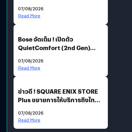
Million’ เปิดให้อ่านฟรี 1 ล้านหน้า
07/08/2026
มีภาษาไทยด้วย
Read More
Bose จัดเต็ม ! เปิดตัว
QuietComfort (2nd Gen)
ฟีเจอร์ใหม่เพียบ แต่ราคาเดิม
07/08/2026
Read More
ข่าวดี ! SQUARE ENIX STORE
Plus ขยายการให้บริการถึงไทย
แล้ว ซื้อสินค้าลิขสิทธิ์แท้ได้
07/08/2026
โดยตรง
Read More