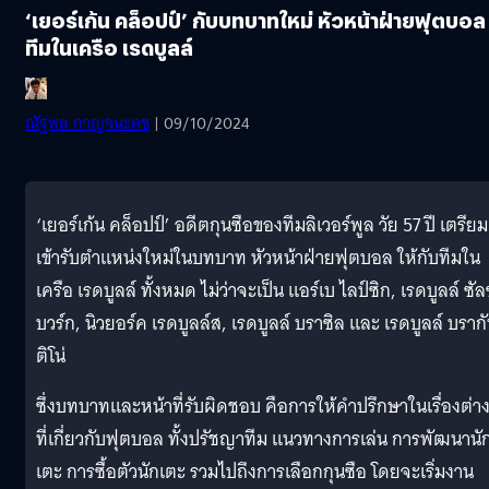
‘เยอร์เก้น คล็อปป์’ กับบทบาทใหม่ หัวหน้าฝ่ายฟุตบอล
ทีมในเครือ เรดบูลล์
ณัฐพล​ กาญ​จ​นะ​คช
| 09/10/2024
‘เยอร์เก้น คล็อปป์’ อดีตกุนซือของทีมลิเวอร์พูล วัย 57 ปี เตรียม
เข้ารับตำแหน่งใหม่ในบทบาท หัวหน้าฝ่ายฟุตบอล ให้กับทีมใน
เครือ เรดบูลล์ ทั้งหมด ไม่ว่าจะเป็น แอร์เบ ไลป์ซิก, เรดบูลล์ ซัล
บวร์ก, นิวยอร์ค เรดบูลล์ส, เรดบูลล์ บราซิล และ เรดบูลล์ บราก
ติโน่
ซึ่งบทบาทและหน้าที่รับผิดชอบ คือการให้คำปรึกษาในเรื่องต่าง
ที่เกี่ยวกับฟุตบอล ทั้งปรัชญาทีม แนวทางการเล่น การพัฒนานั
เตะ การซื้อตัวนักเตะ รวมไปถึงการเลือกกุนซือ โดยจะเริ่มงาน