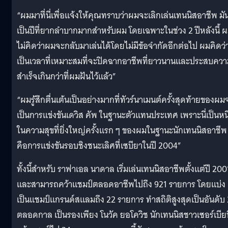
“ผมมาที่นี่เพื่อแจ้งให้คุณทราบว่าผมจะเลิกเล่นเทนนิสอาชีพ มั
เป็นปีที่ยากลำบากมากสำหรับผม โดยเฉพาะในช่วง 2 ปีหลังนี้ 
ไม่คิดว่าผมจะกลับมาเล่นได้โดยไม่มีข้อจำกัดอีกต่อไป ผมคิดว่าน
เป็นเวลาที่เหมาะสมที่จะปิดฉากอาชีพที่ยาวนานและประสบคว
สำเร็จเกินกว่าที่ผมฝันไว้แล้ว”
“ผมรู้สึกตื่นเต้นเป็นอย่างมากที่ทัวร์นาเมนต์ครั้งสุดท้ายของผม
เป็นการแข่งขันเดวิส คัพ ในฐานะตัวแทนประเทศ เพราะนี่เป็นหนึ
ในความสุขที่ยิ่งใหญ่ครั้งแรก ๆ ของผมในฐานะนักเทนนิสอาชีพ 
คือการแข่งขันรอบชิงชนะเลิศที่เซบียาในปี 2004”
ทั้งนี้สำหรับ ราฟาเอล นาดาล เริ่มเล่นเทนนิสอาชีพตั้งแต่ปี 200
และสามารถคว้าแชมป์ตลอดอาชีพไปถึง 921 รายการ โดยแบ่ง
เป็นแชมป์แกรนด์สแลมถึง 22 รายการ ทำสถิติสูงสุดเป็นอันดับ 
ตลอดกาล เป็นรองเพียง โนวัค ยอโควิช นักเทนนิสชาวเซอร์เบียท