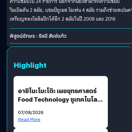
คว้าแชมป์ไป 24 รายการ นอกจากนี้ยังสามารถคว้าแชมป์
วิมเบิลดัน 2 สมัย, แชมป์ยูเอส โอเพ่น 4 สมัย รวมถึงช่วยสเปนคว
เหรียญทองโอลิมปิกได้อีก 2 สมัยในปี 2008 และ 2016
พิสูจน์อักษร : รัชนี สังข์แก้ว
Highlight
อายิโนะโมะโต๊ะ เผยยุทธศาสตร์
Food Technology ชูเทคโนโลยี
“AminoScience” เจาะอินไซต์ผู้
07/08/2026
บริโภคและ B2B
Read More