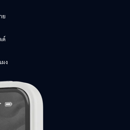
้าย
ลด์
นแผง