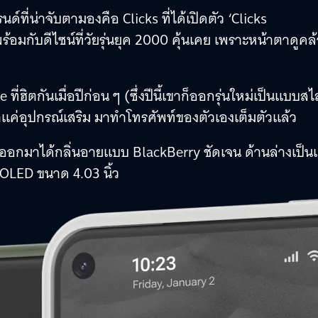
นด์ที่น่าจับตามองคือ Clicks ที่ได้เปิดตัว ‘Clicks
กับดีไซน์ที่วัยรุ่นยุค 2000 คุ้นเคย เพราะหน้าตาดูคล
ี่ฮิตกันเมื่อปีก่อน ๆ (ซึ่งปีนี้เขาก็ออกรุ่นใหม่เป็นแบบสไ
ค่อุปกรณ์เสริม มาทำโทรศัพท์ของตัวเองเต็มตัวแล้ว
น์ออกมาได้กลิ่นอายแบบ BlackBerry ชัดเจน ด้านล่างเป็
OLED ขนาด 4.03 นิ้ว