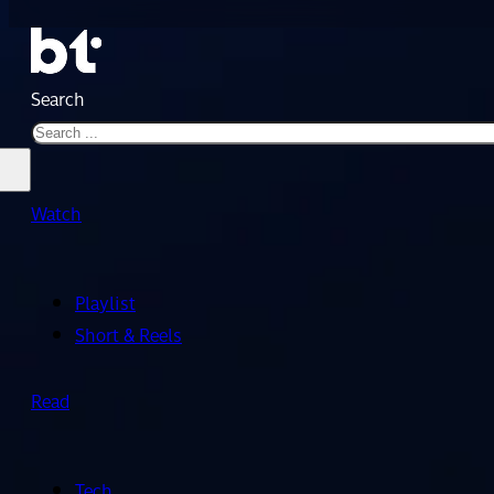
Search
Watch
Playlist
Short & Reels
Read
Tech