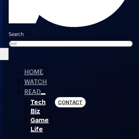
Search
HOME
WATCH
READ
Tech
CONTACT
Biz
Game
Life