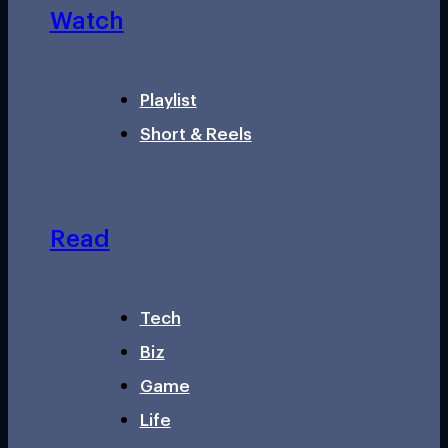
Watch
Playlist
Short & Reels
Read
Tech
Biz
Game
Life