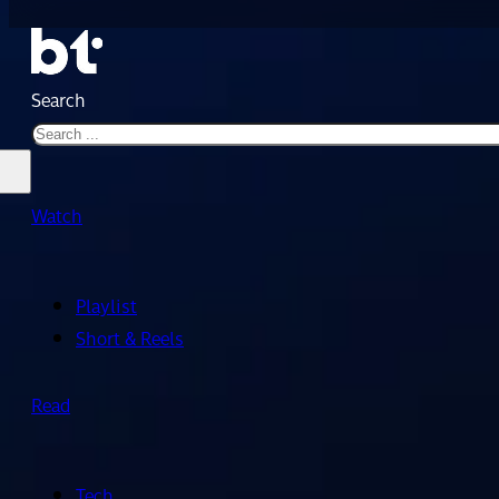
Search
Watch
Playlist
Short & Reels
Read
Tech