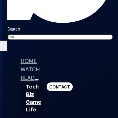
Search
HOME
WATCH
READ
Tech
CONTACT
Biz
Game
Life