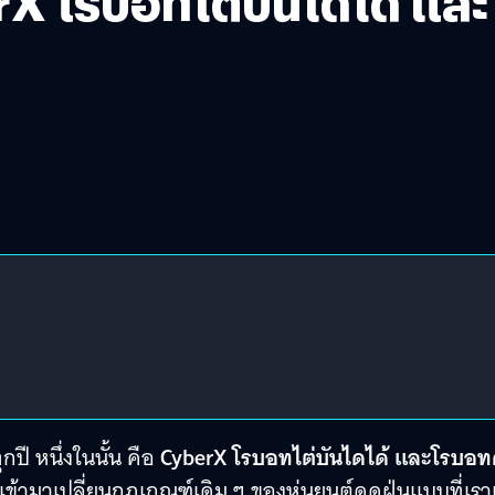
 โรบอทไต่บันไดได้ และ X
ปี หนึ่งในนั้น คือ
CyberX โรบอทไต่บันไดได้ และโรบอท
นี้เข้ามาเปลี่ยนกฎเกณฑ์เดิม ๆ ของหุ่นยนต์ดูดฝุ่นแบบที่เร