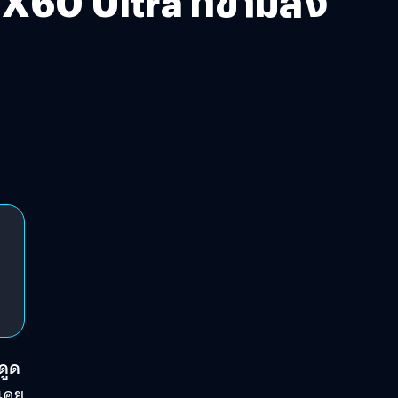
60 Ultra ที่ข้ามสิ่ง
ดูด
าเคย