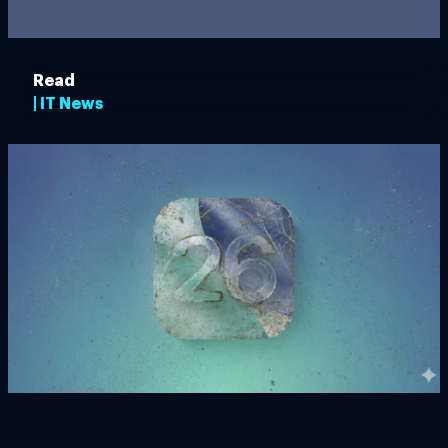
Read
| IT News