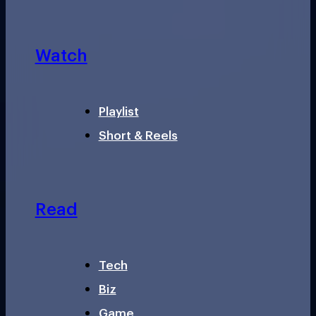
Watch
Playlist
Short & Reels
Read
Tech
Biz
Game