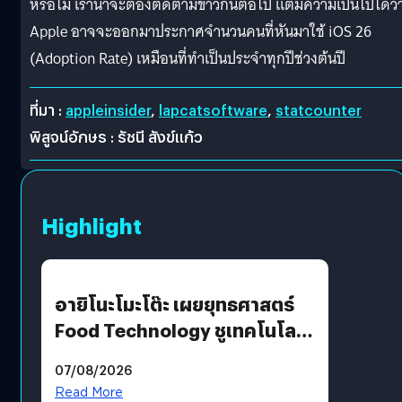
หรือไม่ เราน่าจะต้องติดตามข่าวกันต่อไป แต่มีความเป็นไปได้ว่
Apple อาจจะออกมาประกาศจำนวนคนที่หันมาใช้ iOS 26
(Adoption Rate) เหมือนที่ทำเป็นประจำทุกปีช่วงต้นปี
ที่มา :
appleinsider
,
lapcatsoftware
,
statcounter
พิสูจน์อักษร : รัชนี สังข์แก้ว
Highlight
อายิโนะโมะโต๊ะ เผยยุทธศาสตร์
Food Technology ชูเทคโนโลยี
“AminoScience” เจาะอินไซต์ผู้
07/08/2026
บริโภคและ B2B
Read More