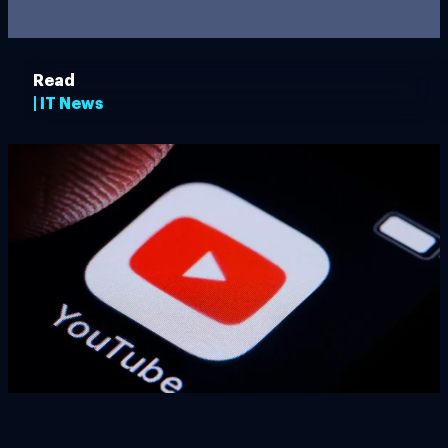
Read
| IT News