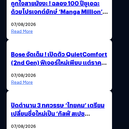
ถูกใจสายมังงะ ! ฉลอง 100 ปีชูเอฉะ
ด้วยโปรเจกต์ยักษ์ ‘Manga Million’
เปิดให้อ่านฟรี 1 ล้านหน้า มีภาษาไทย
07/08/2026
ด้วย
Read More
Bose จัดเต็ม ! เปิดตัว QuietComfort
(2nd Gen) ฟีเจอร์ใหม่เพียบ แต่ราคา
เดิม
07/08/2026
Read More
ปิดตำนาน 3 ทศวรรษ ‘ไทยคม’ เตรียม
เปลี่ยนชื่อใหม่เป็น ‘กัลฟ์ สเปซ
เทคโนโลยี’ ลุยธุรกิจอวกาศเต็มสูบ
07/08/2026