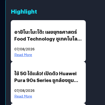
Highlight
อายิโนะโมะโต๊ะ เผยยุทธศาสตร์
Food Technology ชูเทคโนโลยี
“AminoScience” เจาะอินไซต์ผู้
07/08/2026
บริโภคและ B2B
Read More
ใช้ 5G ได้แล้ว! เปิดตัว Huawei
Pura 90s Series ชูกล้องซูม
200 MP ในรุ่นท็อป
07/08/2026
Read More