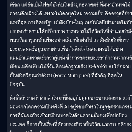
เลือก แต่ถือเป็นไฟลต์บังคับในเชิงยุทธศาสตร์ ที่มหาอำนาจไม่
อาจหลีกเลี่ยงได้ เพราะในโลกยุคใหม่ ‘ความเร็ว’ คืออาวุธที่ร้า
แรงที่สุด การที่สหรัฐฯ เร่งดึงยักษ์ใหญ่เทคโนโลยีเข้ามาเสริมทั
บ่งบอกว่าความได้เปรียบทางการทหารไม่ได้วัดกันที่จำนวนกำลั
พลหรืออาวุธหนักเพียงอย่างเดียวอีกต่อไป แต่ตัดสินกันที่การ
ประมวลผลข้อมูลมหาศาลเพื่อตัดสินใจในสนามรบได้อย่าง
แม่นยำและรวดเร็วกว่าคู่แข่ง ซึ่งการลดระยะเวลาทำงานจากหล
เดือนเหลือเพียงไม่กี่วัน คือหลักฐานเชิงประจักษ์ว่า AI ได้กลาย
เป็นตัวทวีคูณกำลังรบ (Force Multiplier) ที่สำคัญที่สุดใน
ปัจจุบัน
ดังนั้นถ้าถามว่าน่ากลัวไหมก็ขึ้นอยู่กับมุมมองของแต่ละคน แต่ถ
มองจากโลกความเป็นจริงที่ AI อยู่รอบตัวเราในทุกอุตสาหกรร
การที่มันจะก้าวเข้ามามีบทบาทในด้านความมั่นคงเพื่อปกป้อง
ประเทศ ก็อาจเป็นเรื่องที่ต้องยอมรับว่าเป็นวิวัฒนาการปกติของ