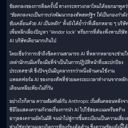
ข้อตกลงของการดีลครั้งนี้ ทางกระทรวงกลาโหมได้ออกมาพูดว่
“ข้อตกลงจะเป็นการเร่งพัฒนากองทัพสหรัฐฯ ให้เป็นกองกำลังท
ขับเคลื่อนด้วย AI
เป็นหลัก
” ทั้งยังได้ย้ำว่าที่เลือกหลาย ๆ บริษั
เพื่อหลีกเลี่ยงปัญหา ‘Vendor lock’ หรือการที่ต้องพึ่งพาบริษัท
AI บริษัทเดียวมากเกินไป
โดยเชื่อว่าการเข้าถึงขีดความสามารถ AI ที่หลากหลายจะช่วยให
เหล่านักรบมีเครื่องมือที่จำเป็นในการปฏิบัติหน้าที่และปกป้อง
ประเทศชาติ ซึ่งปัจจุบันมีบุคลากรกว่าหนึ่งล้านคนใช้งาน
แพลตฟอร์ม AI ของกองทัพที่ช่วยลดระยะเวลาทำงานจากหลัก
เดือนเหลือเพียงไม่กี่วัน
อย่างไรก็ตาม ความสัมพันธ์กับ Anthropic เริ่มสั่นคลอนหลังจ
ซีอีโอแสดงความกังวลเรื่องการนำ AI ไปใช้สอดแนมหรือสร้าง
อาวุธสงครามอัตโนมัติ จนนำไปสู่การขึ้นทะเบียนเป็นความเสี่ยง
ห่วงโซ่อุปทานและเกิดการฟ้องร้องคัดค้าน ซึ่งความขัดแย้งนี้ได้