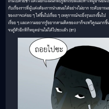
เกินไปด้วยซ้ำ แต่ในอีกแง่มันกลับรู้สึกเรียลและทำให้ผู้อ่านอินไ
กับเรื่องราวที่ผู้แต่งต้องการนำเสนอได้อย่างไม่ยาก ระดับอารม
ของเราจะค่อย ๆ ไต่ขึ้นไปเรื่อย ๆ เหตุการณ์จะยิ่งรุนแรงขึ้นไป
เรื่อย ๆ และความอยากรู้อยากตามติดของเราก็จะทวีคูณมากขึ้
จนรู้ตัวอีกทีก็หยุดอ่านไม่ได้ไปซะแล้ว (ฮา)