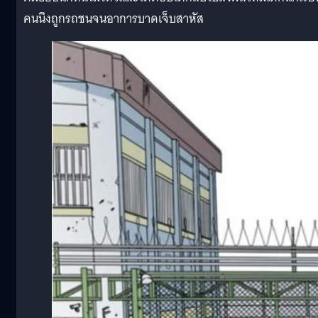
คนนึงถูกรถชนจนอาการบาดเจ็บสาหัส