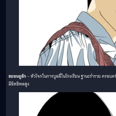
ฮยอนยูฮัก
– หัวโจกในการบูลลี่ในโรงเรียน ฐานะร่ำรวย ครอบคร
มีอิทธิพลสูง