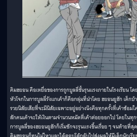
คิมฮยอน คือเหยื่อของการถูกบูลลี่ขั้นรุนแรงภายในโรงเรียน โด
หัวโจกในการบูลลี่รังแกเค้าก็คือกลุ่มที่นำโดย ฮยอนยูฮัก เด็กบ้
รวยนิสัยเสียที่จะมีนิสัยเฉพาะอยู่อย่างนึงคือทุกครั้งที่เค้าซ้อมใ
สักคนเค้าจะให้เงินตามจำนวนหมัดที่เค้าต่อยออกไป โดยในทุก
การบูลลี่ของฮยอนยูฮักก็เริ่มชักจะรุนแรงขึ้นเรื่อย ๆ จนท้ายที่สุ
คิมฮยอนก็ทนไม่ไหวและได้ตอบโต้กลับไปส่งผลให้มีเด็กนักเรีย