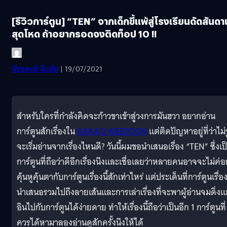
[รีวิวการ์ตูน] “TEN” จากเด็กขี้แพ้สู่โรงเรียนดัดสันดา
สุดโหด ถ้าอยากรอดจงติดท็อป 10 !!
นัทธพงศ์ มีแต้ม
| 19/07/2021
สำหรับใครที่กำลังคิดจะก้าวขาเข้าสู่วงการมันฮวา อยากอ่าน
การ์ตูนสักเรื่องใน
KAKAO WEBTOON
แต่ติดปัญหาอยู่ที่ว่าไม่รู
จะเริ่มอ่านจากเรื่องไหนดี? วันนี้ผมขอนำเสนอเรื่อง “TEN” ซึ่งเป
การ์ตูนที่ถือว่าดีอีกเรื่องนึงและเชื่อเลยว่าหลายคนอาจจะไม่ค่
คุ้นหูคุ้นตากับการ์ตูนเรื่องนี้สักเท่าไหร่ แต่ประเด็นที่การ์ตูนเรื่องน
นำเสนอรวมไปถึงลายเส้นและการเล่าเรื่องที่จะพาผู้อ่านจมดิ่ง
อินไปกับการ์ตูนได้ง่ายดาย ทำให้เรื่องนี้ถือว่าเป็นอีก 1 การ์ตูนที่
ควรได้หามาลองอ่านดูสักครั้งนึงให้ได้