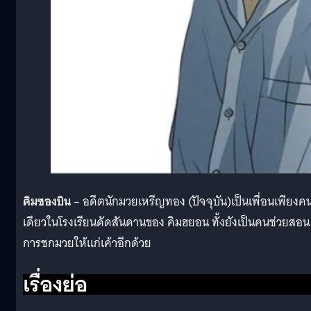
คิมซองบิน
– อดีตนักมวยเหรีญทอง (ปัจจุบัน)เป็นเพื่อนเพียงค
เดียวในโรงเรียนดัดสันดานของ คิมฮยอน ทั้งยังเป็นคนช่วยสอน
การชกมวยให้แก่เค้าอีกด้วย
เรื่องย่อ