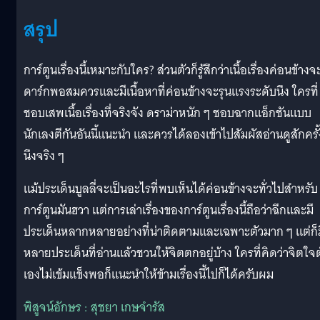
สรุป
การ์ตูนเรื่องนี้เหมาะกับใคร? ส่วนตัวก็รู้สึกว่าเนื้อเรื่องค่อนข้างจ
ดาร์กพอสมควรและมีเนื้อหาที่ค่อนข้างจะรุนแรงระดับนึง ใครที่
ชอบเสพเนื้อเรื่องที่จริงจัง ดราม่าหนัก ๆ ชอบฉากแอ็กชันแบบ
นักเลงตีกันอันนี้แนะนำ และควรได้ลองเข้าไปสัมผัสอ่านดูสักครั้
นึงจริง ๆ
แม้ประเด็นบูลลี่จะเป็นอะไรที่พบเห็นได้ค่อนข้างจะทั่วไปสำหรับ
การ์ตูนมันฮวา แต่การเล่าเรื่องของการ์ตูนเรื่องนี้ถือว่าฉีกและมี
ประเด็นหลากหลายอย่างที่น่าติดตามและเฉพาะตัวมาก ๆ แต่ก็ม
หลายประเด็นที่อ่านแล้วชวนให้จิตตกอยู่บ้าง ใครที่คิดว่าจิตใจต
เองไม่เข้มแข็งพอก็แนะนำให้ข้ามเรื่องนี้ไปก็ได้ครับผม
พิสูจน์อักษร : สุชยา เกษจำรัส