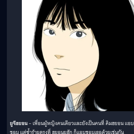
ยูจีฮยอน
– เพื่อนผู้หญิงคนเดียวและยังเป็นคนที่ คิมฮยอน แอบ
ชอบ แต่ซ้ำร้ายตรงที่ ฮยอนยูฮัก ก็แอบชอบเธอด้วยเช่นกัน