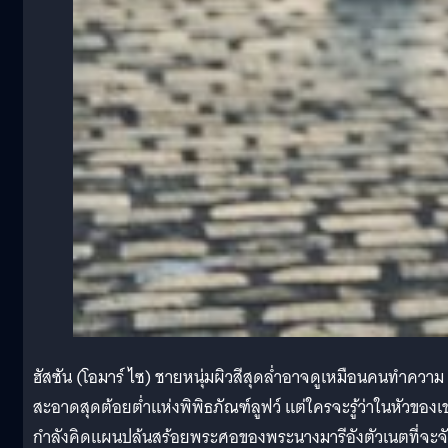
ฮัสซัน (โอมาร์ ไซ) ชายหนุ่มผิวสีสุดล่ำอาจดูเหมือนคนทำความ
สะอาดสุดต้อยต่ำแห่งพิพิธภัณฑ์ลูฟว์ แต่ใครจะรู้ว่าในหัวของเ
กำลังคิดแผนปล้นสร้อยพระศอของพระนางมารีอังตัวเนตที่จะจ