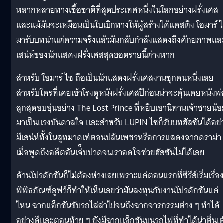
หลากหลายทางเชื้อชาติที่สุดประเทศหนึ่งในโลกอย่างฝรั่งเศส
และแม้มันจะเหมือนเป็นใบเบิกทางให้ผู้สร้างได้แคสติง โอมาร์ 
มารับบทนำแต่ความจริงแล้วมันกลับกำลังแสดงถึงศักยภาพแล
เสน่ห์ของนักแสดงฝรั่งเศสสุดฮอตรายนี้ต่างหาก
สำหรับ โอมาร์ ไซ ถือเป็นนักแสดงฝรั่งเศสงานชุกคนหนึ่งเลย
สำหรับใครที่เคยเข้าโรงดูหนังฝรั่งเศสปีก่อนน่าจะคุ้นเคยหนังพ่
ลูกสุดอบอุ่นอย่าง The Lost Prince ที่หยิบเอานิทานเจ้าชายน้อ
มาเป็นแรงบันดาลใจ และสำหรับ LUPIN ไซก็รับบทฮัสซันได้อย่
มีเสน่ห์ทั้งในสูทมาดเท่ตอนปล้นเพชรหรือการแสดงฉากดราม่า
เมื่อพูดถึงอดีตอันเจ๋็บปวดจนเราอดใจช่วยฮัสซันไม่ได้เลย
ด้านโปรดักชันก็ไม่ต้องห่วงเลยเพราะแค่ตอนแรกที่ซีรีส์เริ่มเรื่องท
พิพิธภัณฑ์ลูฟว์ก็ทำให้เห็นเลยว่ามันลงทุนกับงานโปรดักชันแค่
ไหน ฉากแอ็กชันขับรถไล่ล่าไปจนถึงฉากจารกรรมต่าง ๆ ทำได้
อย่างดีและตอนท้าย ๆ ยังมีฉากแอ็กชันบนรถไฟที่ทำได้น่าตื่นเต