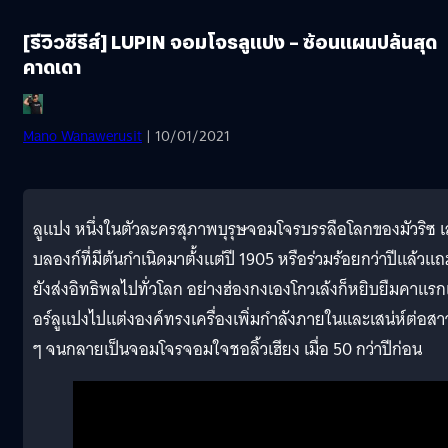
[รีวิวซีรีส์] LUPIN จอมโจรลูแปง – ซ้อนแผนปล้นสุด
คาดเดา
Mano Wanawerusit
| 10/01/2021
ลูแปง หนึ่งในตัวละครสุภาพบุรุษจอมโจรบรรลือโลกของมัวริซ 
บลองก์ที่มีต้นกำเนิดมาต้้งแต่ปี 1905 หรือร่วมร้อยกว่าปีแล้วแ
ยังส่งอิทธิพลไปทั่วโลก อย่างฮ่องกงเองโกวเล้งก็หยิบยืมคาแรก
อร์ลูแปงไปแต่งองค์ทรงเครื่องเพิ่มกำลังภายในและเสน่ห์ต่อสา
ๆ จนกลายเป็นจอมโจรจอมใจชอลิ้วเฮียง เมื่อ 50 กว่าปีก่อน