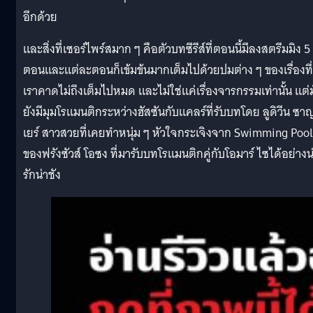
อีกด้วย
และสิ่งที่เซอร์ไพร์สมาก ๆ คือตัวบทซีรีส์ที่ตอนนี้มีลงสตรีมมิง 5
ตอนและแต่ละตอนก็เข้มข้นมากเต็มไปด้วยปมต่าง ๆ ของเรื่องที่
เราคาดไม่ถึงเต็มไปหมด และไม่ใช่แค่เรื่องจารกรรมเท่านั้น แต่
ยังมีมุมโรแมนติกระหว่างฮัสซันกับแคลร์ที่รับบทโดย ลูดิวีน ซา
เยร์ สาวสวยที่เคยทำหนุ่ม ๆ หัวใจกระเจิงจาก Swimming Pool
ของฟรังซัวส์ โอซง ที่มารับบทโรแมนติกคู่กับโอมาร์ ไซได้อย่างน
รักน่าชัง