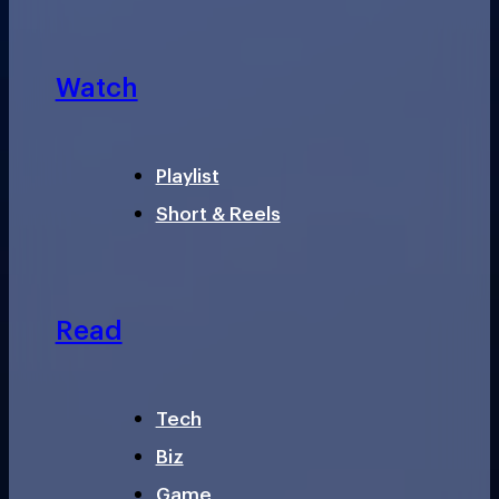
Watch
Playlist
Short & Reels
Read
Tech
Biz
Game