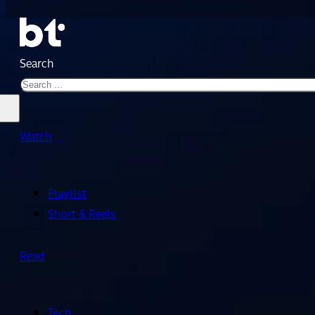
Search
Watch
Playlist
Short & Reels
Read
Tech