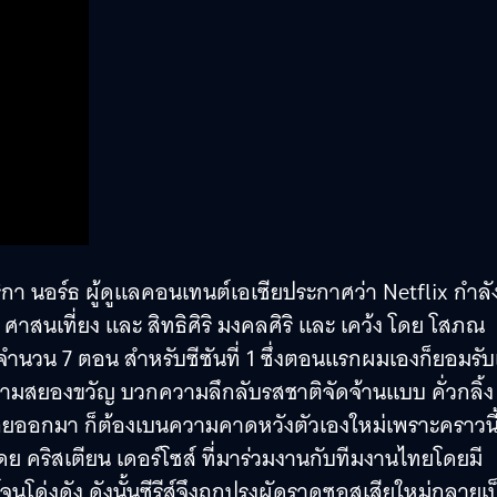
อริกา นอร์ธ ผู้ดูแลคอนเทนต์เอเซียประกาศว่า Netflix กำลั
ษฏ์ ศาสนเที่ยง และ สิทธิศิริ มงคลศิริ และ เคว้ง โดย โสภณ
 จำนวน 7 ตอน สำหรับซีซันที่ 1 ซึ่งตอนแรกผมเองก็ยอมรั
ความสยองขวัญ บวกความลึกลับรสชาติจัดจ้านแบบ คั่วกลิ้ง
ล่อยออกมา ก็ต้องเบนความคาดหวังตัวเองใหม่เพราะคราวนี
ย คริสเตียน เดอร์โซส์ ที่มาร่วมงานกับทีมงานไทยโดยมี
นโด่งดัง ดังนั้นซีรีส์จึงถูกปรุงผัดราดซอสเสียใหม่กลายเป