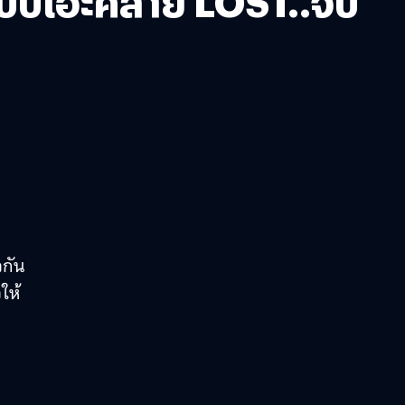
มแบบเอ๊ะคล้าย LOST..จบ
วกัน
ให้