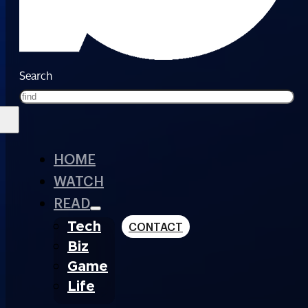
Search
HOME
WATCH
READ
Tech
CONTACT
Biz
Game
Life