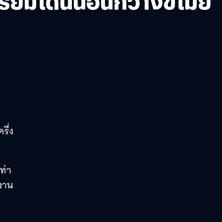
 เตรียมโดนน้อนกวางขโมย
รึ่ง
ท่า
ลงาน