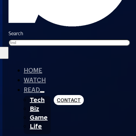
Search
HOME
WATCH
READ
Tech
CONTACT
Biz
Game
Life