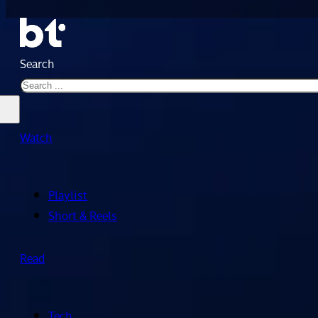
Search
Watch
Playlist
Short & Reels
Read
Tech