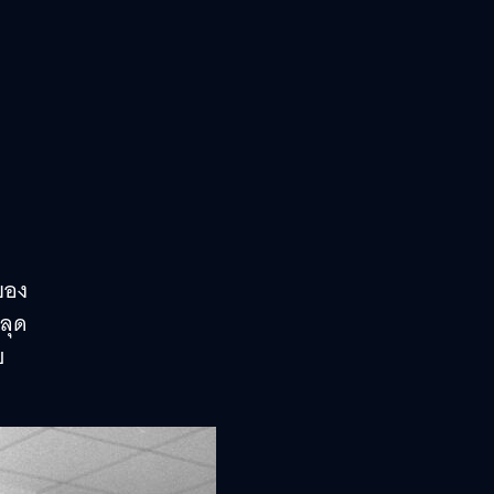
กของ
ลุด
ย