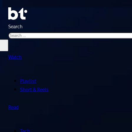
Search
Watch
Playlist
Short & Reels
Read
Tech