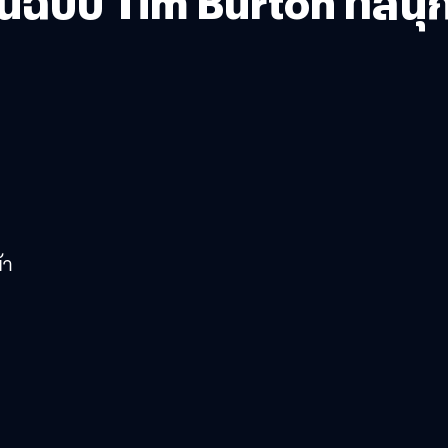
นฉบับ Tim Burton ที่สนุ
้า