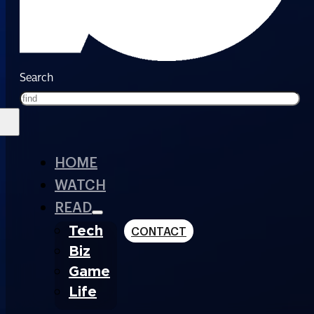
Search
HOME
WATCH
READ
Tech
CONTACT
Biz
Game
Life