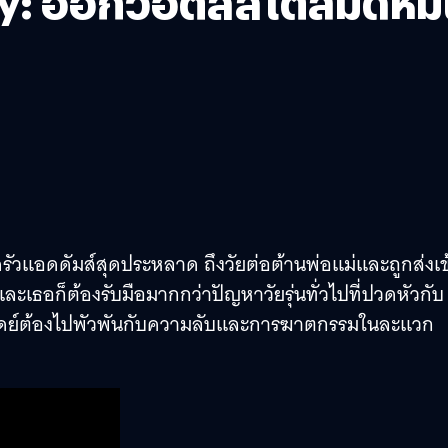
ay: ฮอกวอตส์สไตล์มืดหม่
ครัวแอดดัมส์สุดประหลาด ถึงวัยต่อต้านพ่อแม่และถูกส่งเข
ละเธอก็ต้องรับมือมากกว่าปัญหาวัยรุ่นทั่วไปที่ปวดหัวกับ
ส์เดย์ต้องไปพัวพันกับความลับและการฆาตกรรมในละแวก